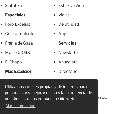
Sintetika
Estilo de Vida
Especiales
Viajes
Foro Excélsior
De Utilidad
Crisis ambiental
Apps
Franja de Gaza
Servicios
Metro CDMX
Newsletter
El Chapo
Anúnciate
Más Excelsior
Directorio
Mujeres
Suscripciones
Utilizamos cookies propias y de terceros para
personalizar y mejorar el uso y la experiencia de
© 2026 Todos los derechos reservados. Prohibida la reproducción total
nuestros usuarios en nuestro sitio web.
o parcial, incluyendo cualquier medio electrónico*
Más información