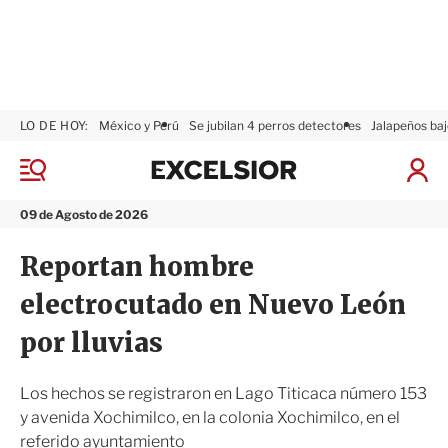
LO DE HOY:
México y Perú
Se jubilan 4 perros detectores
Jalapeños baj
E
x
M
I
c
e
n
n
e
i
09 de Agosto de 2026
ú
l
c
s
i
Reportan hombre
i
a
o
r
electrocutado en Nuevo León
r
S
e
por lluvias
s
i
ó
Los hechos se registraron en Lago Titicaca número 153
n
y avenida Xochimilco, en la colonia Xochimilco, en el
referido ayuntamiento