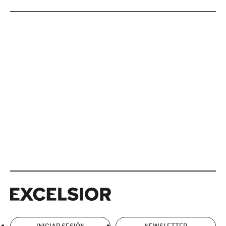
Excelsior
Excelsior