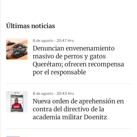
e
c
o
Últimas noticias
m
p
8 de agosto - 20:47 Hrs
a
Denuncian envenenamiento
r
masivo de perros y gatos
t
Querétaro; ofrecen recompensa
i
por el responsable
r
8 de agosto - 20:43 Hrs
Nueva orden de aprehensión en
contra del directivo de la
academia militar Doenitz