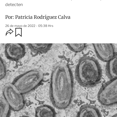
detecten
Por:
Patricia Rodríguez Calva
26 de mayo de 2022 - 05:38 Hrs
O
G
u
p
a
c
r
i
d
o
a
n
r
e
s
d
e
c
o
m
p
a
r
t
i