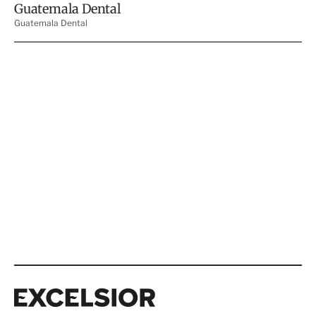
Excelsior
Excelsior