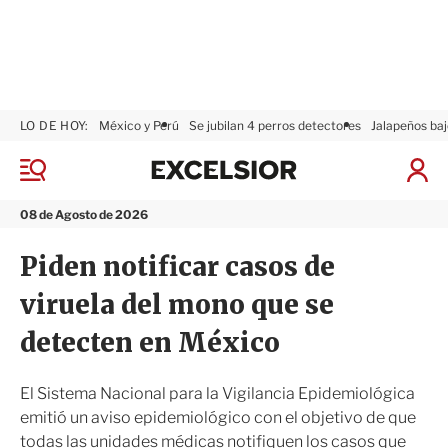
LO DE HOY:
México y Perú
Se jubilan 4 perros detectores
Jalapeños baj
E
x
M
I
c
e
n
n
e
i
08 de Agosto de 2026
ú
l
c
s
i
Piden notificar casos de
i
a
o
r
viruela del mono que se
r
S
e
detecten en México
s
i
ó
El Sistema Nacional para la Vigilancia Epidemiológica
n
emitió un aviso epidemiológico con el objetivo de que
todas las unidades médicas notifiquen los casos que