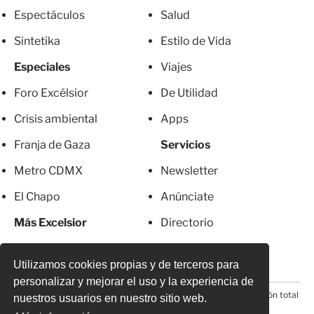
Espectáculos
Salud
Sintetika
Estilo de Vida
Especiales
Viajes
Foro Excélsior
De Utilidad
Crisis ambiental
Apps
Franja de Gaza
Servicios
Metro CDMX
Newsletter
El Chapo
Anúnciate
Más Excelsior
Directorio
Mujeres
Suscripciones
Utilizamos cookies propias y de terceros para
personalizar y mejorar el uso y la experiencia de
© 2026 Todos los derechos reservados. Prohibida la reproducción total
nuestros usuarios en nuestro sitio web.
o parcial, incluyendo cualquier medio electrónico*