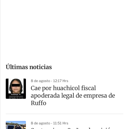
o
d
n
a
e
r
s
d
e
c
o
Últimas noticias
m
p
8 de agosto - 12:17 Hrs
a
Cae por huachicol fiscal
r
apoderada legal de empresa de
t
Ruffo
i
r
8 de agosto - 11:51 Hrs