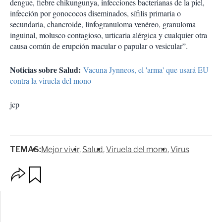
dengue, fiebre chikungunya, infecciones bacterianas de la piel,
infección por gonococos diseminados, sífilis primaria o
secundaria, chancroide, linfogranuloma venéreo, granuloma
inguinal, molusco contagioso, urticaria alérgica y cualquier otra
causa común de erupción macular o papular o vesicular”.
Noticias sobre Salud:
Vacuna Jynneos, el 'arma' que usará EU
contra la viruela del mono
jcp
TEMAS:
Mejor vivir
Salud
Viruela del mono
Virus
O
G
p
u
c
a
i
r