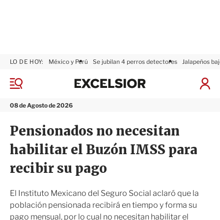
LO DE HOY:
México y Perú
Se jubilan 4 perros detectores
Jalapeños baj
E
x
M
I
c
e
n
n
e
i
08 de Agosto de 2026
ú
l
c
s
i
Pensionados no necesitan
i
a
o
r
habilitar el Buzón IMSS para
r
S
e
recibir su pago
s
i
ó
El Instituto Mexicano del Seguro Social aclaró que la
n
población pensionada recibirá en tiempo y forma su
pago mensual, por lo cual no necesitan habilitar el