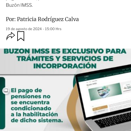
Buzón IMSS.
Por:
Patricia Rodríguez Calva
19 de agosto de 2024 - 15:00 Hrs
O
G
u
p
a
c
r
i
d
o
a
n
r
e
s
d
e
c
o
m
p
a
r
t
i