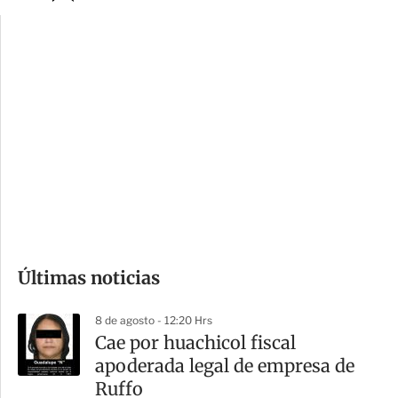
p
u
c
a
i
r
o
d
n
a
e
r
s
d
e
c
o
Últimas noticias
m
p
8 de agosto - 12:20 Hrs
a
Cae por huachicol fiscal
r
apoderada legal de empresa de
t
Ruffo