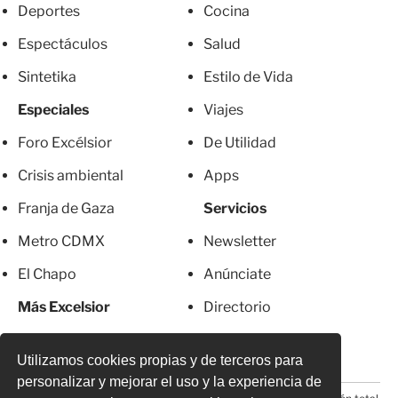
Deportes
Cocina
Espectáculos
Salud
Sintetika
Estilo de Vida
Especiales
Viajes
Foro Excélsior
De Utilidad
Crisis ambiental
Apps
Franja de Gaza
Servicios
Metro CDMX
Newsletter
El Chapo
Anúnciate
Más Excelsior
Directorio
Mujeres
Suscripciones
Utilizamos cookies propias y de terceros para
personalizar y mejorar el uso y la experiencia de