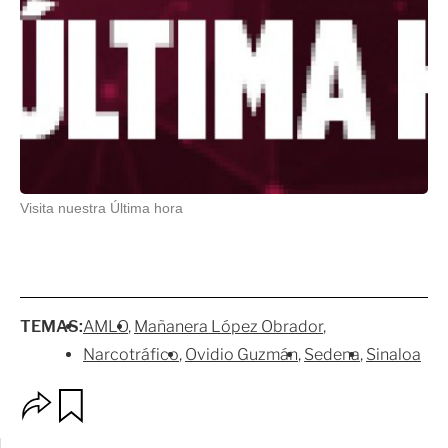
Visita nuestra Última hora
TEMAS:
AMLO
Mañanera López Obrador
Narcotráfico
Ovidio Guzmán
Sedena
Sinaloa
O
G
p
u