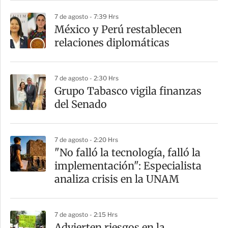
r
7 de agosto - 7:39 Hrs
México y Perú restablecen
relaciones diplomáticas
7 de agosto - 2:30 Hrs
Grupo Tabasco vigila finanzas
del Senado
7 de agosto - 2:20 Hrs
"No falló la tecnología, falló la
implementación": Especialista
analiza crisis en la UNAM
7 de agosto - 2:15 Hrs
Advierten riesgos en la