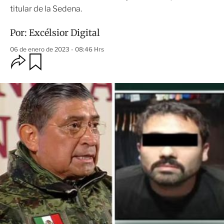
titular de la Sedena.
Por:
Excélsior Digital
06 de enero de 2023 - 08:46 Hrs
O
G
u
p
a
c
r
i
d
o
a
n
r
e
s
d
e
c
o
m
p
a
r
t
i