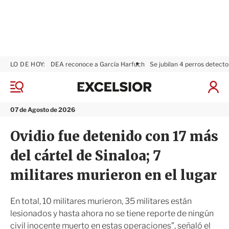
LO DE HOY:
DEA reconoce a García Harfuch
Se jubilan 4 perros detecto
E
x
M
I
c
e
n
n
e
i
07 de Agosto de 2026
ú
l
c
s
i
Ovidio fue detenido con 17 más
i
a
o
r
del cártel de Sinaloa; 7
r
S
e
militares murieron en el lugar
s
i
ó
En total, 10 militares murieron, 35 militares están
n
lesionados y hasta ahora no se tiene reporte de ningún
civil inocente muerto en estas operaciones”, señaló el