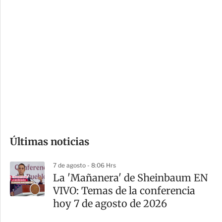
c
a
i
r
o
d
n
a
e
r
s
d
e
c
o
Últimas noticias
m
p
7 de agosto - 8:06 Hrs
a
La 'Mañanera' de Sheinbaum EN
r
VIVO: Temas de la conferencia
t
hoy 7 de agosto de 2026
i