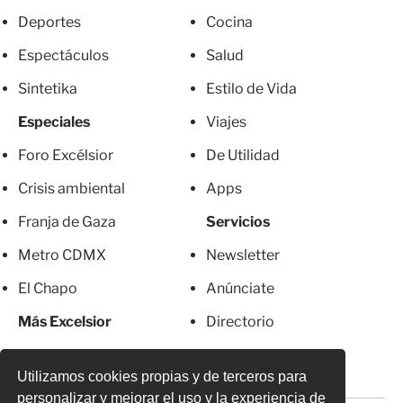
Deportes
Cocina
Espectáculos
Salud
Sintetika
Estilo de Vida
Especiales
Viajes
Foro Excélsior
De Utilidad
Crisis ambiental
Apps
Franja de Gaza
Servicios
Metro CDMX
Newsletter
El Chapo
Anúnciate
Más Excelsior
Directorio
Mujeres
Suscripciones
Utilizamos cookies propias y de terceros para
personalizar y mejorar el uso y la experiencia de