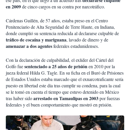
declararse culpable
ese país, en el que llegó a un acuerdo tras
en 2009
de cinco cargos en su contra por narcotráfico.
Cárdenas Guillén, de 57 años, estaba preso en el Centro
Penitenciario de Alta Seguridad de Terre Haute, en Indiana,
donde cumplió su sentencia reducida al declararse culpable de
tráfico de cocaína y mariguana
, lavado de dinero y de
amenazar a dos agentes
federales estadunidenses.
Con la declaración de culpabilidad, el exlíder del Cártel del
sentenciado a 25 años de prisión
Golfo fue
en 2010 por la
jueza federal Hilda G. Tagle. En su ficha en el Buró de Prisiones
de Estados Unidos estaba marcado que el exnarcotraficante sería
puesto en libertad este día tras cumplir su condena, para la cual
se le tomó en cuenta el tiempo que estuvo detenido en México
arrestado en Tamaulipas en 2003
tras haber sido
por fuerzas
federales y el buen comportamiento que mostró en prisión.