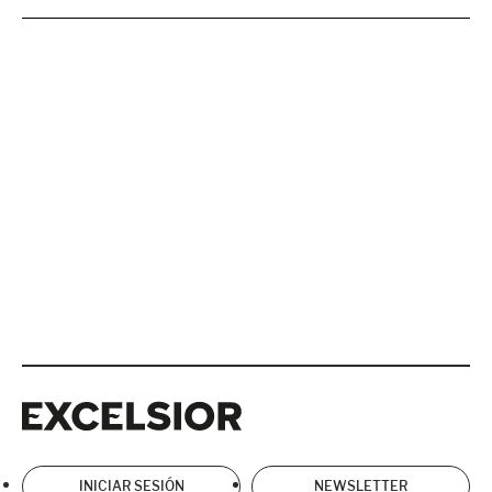
Excelsior
Excelsior
INICIAR SESIÓN
NEWSLETTER