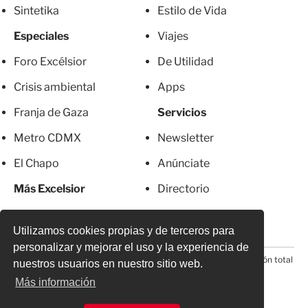
Sintetika
Estilo de Vida
Especiales
Viajes
Foro Excélsior
De Utilidad
Crisis ambiental
Apps
Franja de Gaza
Servicios
Metro CDMX
Newsletter
El Chapo
Anúnciate
Más Excelsior
Directorio
Mujeres
Suscripciones
Utilizamos cookies propias y de terceros para
personalizar y mejorar el uso y la experiencia de
© 2026 Todos los derechos reservados. Prohibida la reproducción total
nuestros usuarios en nuestro sitio web.
o parcial, incluyendo cualquier medio electrónico*
Más información