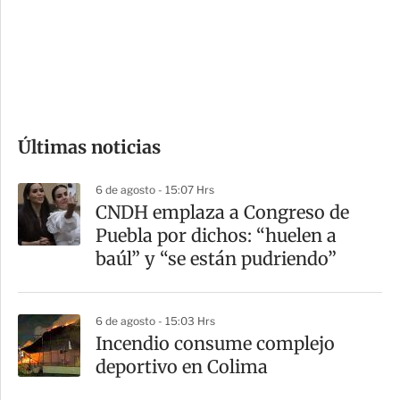
e
r
s
d
e
c
o
Últimas noticias
m
p
6 de agosto - 15:07 Hrs
a
CNDH emplaza a Congreso de
r
Puebla por dichos: “huelen a
t
baúl” y “se están pudriendo”
i
r
6 de agosto - 15:03 Hrs
Incendio consume complejo
deportivo en Colima