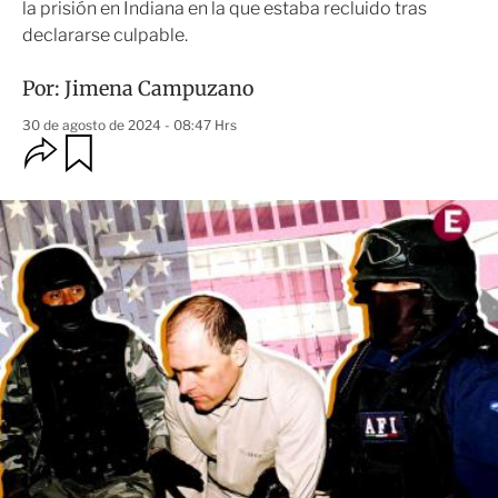
la prisión en Indiana en la que estaba recluido tras
declararse culpable.
Por:
Jimena Campuzano
30 de agosto de 2024 - 08:47 Hrs
O
G
u
p
a
c
r
i
d
o
a
n
r
e
s
d
e
c
o
m
p
a
r
t