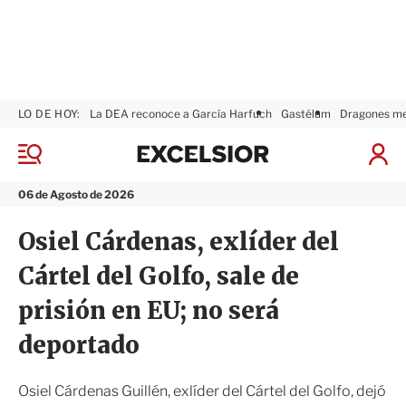
LO DE HOY:
La DEA reconoce a García Harfuch
Gastélum
Dragones m
E
x
M
I
c
e
n
n
e
i
06 de Agosto de 2026
ú
l
c
s
i
Osiel Cárdenas, exlíder del
i
a
o
r
Cártel del Golfo, sale de
r
S
e
prisión en EU; no será
s
i
deportado
ó
n
Osiel Cárdenas Guillén, exlíder del Cártel del Golfo, dejó