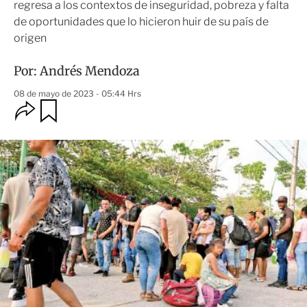
regresa a los contextos de inseguridad, pobreza y falta
de oportunidades que lo hicieron huir de su país de
origen
Por:
Andrés Mendoza
08 de mayo de 2023 - 05:44 Hrs
O
G
u
p
a
c
r
i
d
o
a
n
r
e
s
d
e
c
o
m
p
a
r