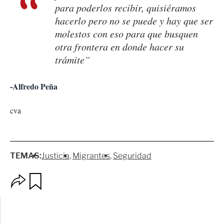
para poderlos recibir, quisiéramos
hacerlo pero no se puede y hay que ser
molestos con eso para que busquen
otra frontera en donde hacer su
trámite”
-Alfredo Peña
cva
TEMAS:
Justicia
Migrantes
Seguridad
O
G
p
u
c
a
i
r