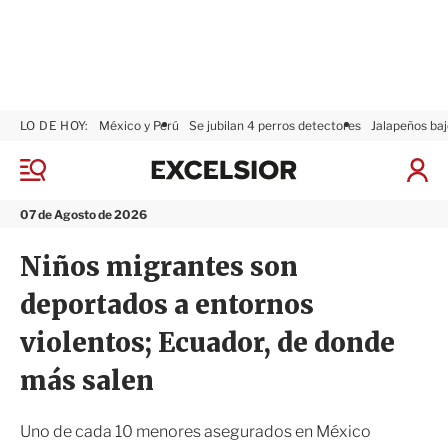
LO DE HOY:
México y Perú
Se jubilan 4 perros detectores
Jalapeños baj
E
x
M
I
c
e
n
n
e
i
07 de Agosto de 2026
ú
l
c
s
i
Niños migrantes son
i
a
o
r
deportados a entornos
r
S
e
violentos; Ecuador, de donde
s
i
más salen
ó
n
Uno de cada 10 menores asegurados en México