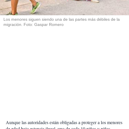
t
i
r
Los menores siguen siendo una de las partes más débiles de la
migración. Foto: Gaspar Romero
Aunque las autoridades están obligadas a proteger a los menores
de edad bajo estancia ilegal, uno de cada 10 niños y niñas