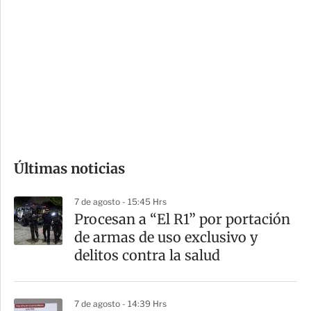
o
d
n
a
e
r
s
d
e
c
o
Últimas noticias
m
p
7 de agosto - 15:45 Hrs
a
Procesan a “El R1” por portación
r
de armas de uso exclusivo y
t
delitos contra la salud
i
r
7 de agosto - 14:39 Hrs