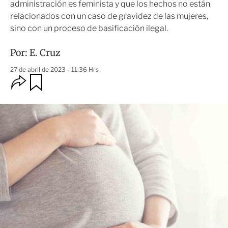
administración es feminista y que los hechos no están
relacionados con un caso de gravidez de las mujeres,
sino con un proceso de basificación ilegal.
Por:
E. Cruz
27 de abril de 2023 - 11:36 Hrs
O
G
u
p
a
c
r
i
d
o
a
n
r
e
s
d
e
c
o
m
p
a
r