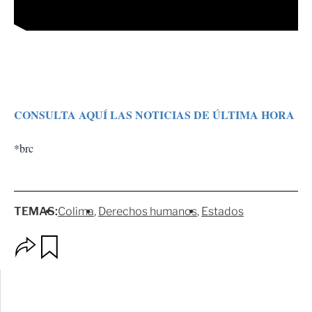
CONSULTA AQUÍ LAS NOTICIAS DE ÚLTIMA HORA
*brc
TEMAS:
Colima
Derechos humanos
Estados
O
G
p
u
c
a
i
r