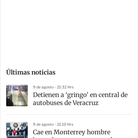
o
d
n
a
e
r
s
d
e
c
o
Últimas noticias
m
p
9 de agosto - 21:32 Hrs
a
Detienen a ‘gringo’ en central de
r
autobuses de Veracruz
t
i
9 de agosto - 21:10 Hrs
r
Cae en Monterrey hombre