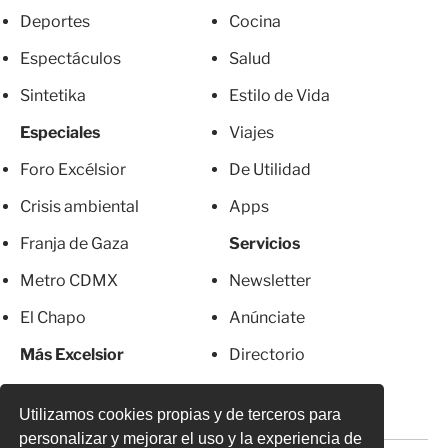
Deportes
Cocina
Espectáculos
Salud
Sintetika
Estilo de Vida
Especiales
Viajes
Foro Excélsior
De Utilidad
Crisis ambiental
Apps
Franja de Gaza
Servicios
Metro CDMX
Newsletter
El Chapo
Anúnciate
Más Excelsior
Directorio
Mujeres
Suscripciones
Utilizamos cookies propias y de terceros para
personalizar y mejorar el uso y la experiencia de