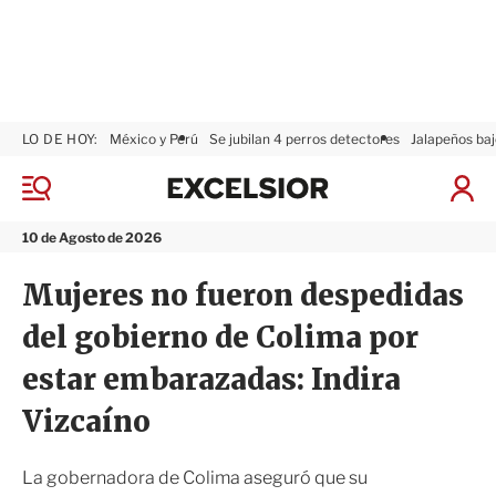
LO DE HOY:
México y Perú
Se jubilan 4 perros detectores
Jalapeños baj
E
x
M
I
c
e
n
n
e
i
10 de Agosto de 2026
ú
l
c
s
i
Mujeres no fueron despedidas
i
a
o
r
del gobierno de Colima por
r
S
e
estar embarazadas: Indira
s
i
Vizcaíno
ó
n
La gobernadora de Colima aseguró que su