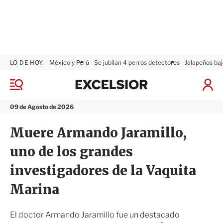
LO DE HOY:
México y Perú
Se jubilan 4 perros detectores
Jalapeños baj
E
x
M
I
c
e
n
n
e
i
09 de Agosto de 2026
ú
l
c
s
i
Muere Armando Jaramillo,
i
a
o
r
uno de los grandes
r
S
e
investigadores de la Vaquita
s
i
Marina
ó
n
El doctor Armando Jaramillo fue un destacado