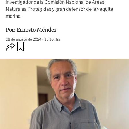
investigador de la Comisión Nacional de Áreas
Naturales Protegidas y gran defensor de la vaquita
marina.
Por:
Ernesto Méndez
28 de agosto de 2024 - 18:10 Hrs
O
G
u
p
a
c
r
i
d
o
a
n
r
e
s
d
e
c
o
m
p
a
r