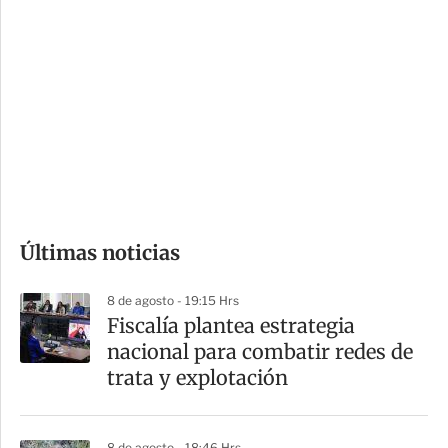
i
r
o
d
n
a
e
r
s
d
e
c
o
Últimas noticias
m
p
8 de agosto - 19:15 Hrs
a
Fiscalía plantea estrategia
r
nacional para combatir redes de
t
trata y explotación
i
r
8 de agosto - 18:46 Hrs