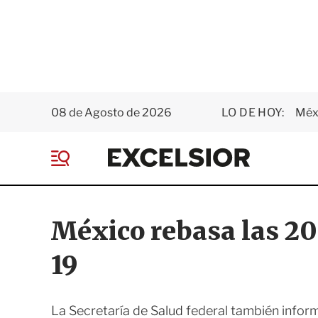
08 de Agosto de 2026
LO DE HOY:
Méxi
E
x
M
c
e
e
n
l
ú
s
México rebasa las 20
i
o
19
r
La Secretaría de Salud federal también infor