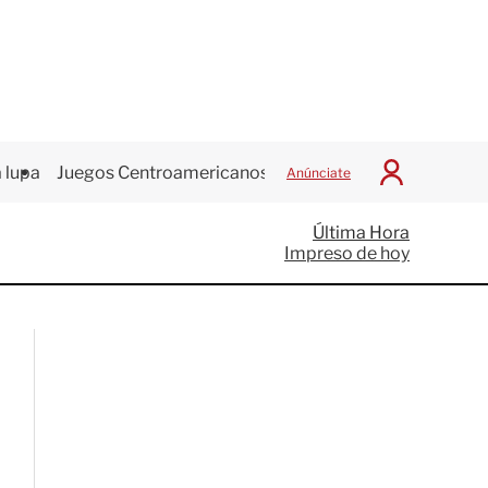
 lupa
Juegos Centroamericanos
Anúnciate
I
n
i
Última Hora
c
Impreso de hoy
i
a
r
S
e
s
i
ó
n