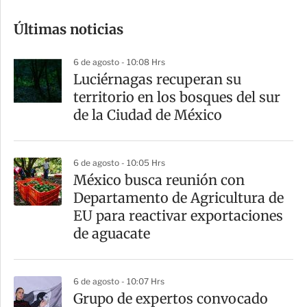
o
Últimas noticias
m
p
6 de agosto - 10:08 Hrs
a
Luciérnagas recuperan su
r
territorio en los bosques del sur
t
de la Ciudad de México
i
r
6 de agosto - 10:05 Hrs
México busca reunión con
Departamento de Agricultura de
EU para reactivar exportaciones
de aguacate
6 de agosto - 10:07 Hrs
Grupo de expertos convocado