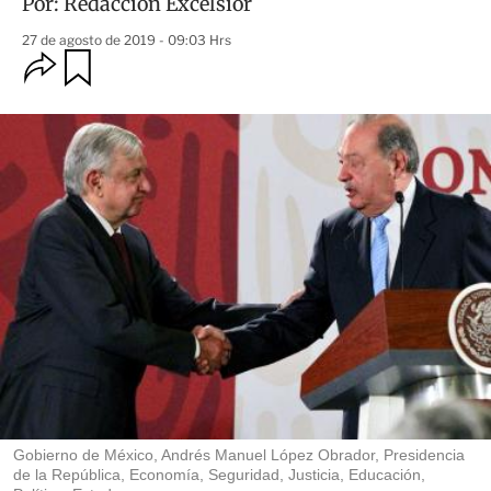
Por:
Redacción Excélsior
27 de agosto de 2019 - 09:03 Hrs
O
G
u
p
a
c
r
i
d
o
a
n
r
e
s
d
e
c
o
m
p
a
r
t
i
r
Gobierno de México, Andrés Manuel López Obrador, Presidencia
de la República, Economía, Seguridad, Justicia, Educación,