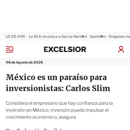
LO DE HOY:
La DEA reconoce a García Harfuch
Gastélum
Dragones m
E
x
M
I
c
e
n
n
e
i
06 de Agosto de 2026
ú
l
c
s
i
México es un paraíso para
i
a
o
r
inversionistas: Carlos Slim
r
S
e
s
Considera el empresario que hay confianza para la
i
inversión en México; inversión puede impulsar el
ó
crecimiento económico, asegura
n