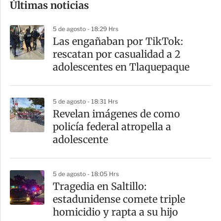
Últimas noticias
m
p
5 de agosto - 18:29 Hrs
a
Las engañaban por TikTok:
r
rescatan por casualidad a 2
t
adolescentes en Tlaquepaque
i
r
5 de agosto - 18:31 Hrs
Revelan imágenes de como
policía federal atropella a
adolescente
5 de agosto - 18:05 Hrs
Tragedia en Saltillo:
estadunidense comete triple
homicidio y rapta a su hijo