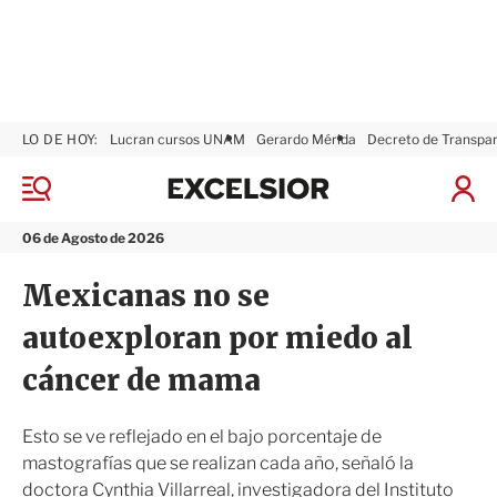
LO DE HOY:
Lucran cursos UNAM
Gerardo Mérida
Decreto de Transpa
E
x
M
I
c
e
n
n
e
i
06 de Agosto de 2026
ú
l
c
s
i
Mexicanas no se
i
a
o
r
autoexploran por miedo al
r
S
e
cáncer de mama
s
i
ó
Esto se ve reflejado en el bajo porcentaje de
n
mastografías que se realizan cada año, señaló la
doctora Cynthia Villarreal, investigadora del Instituto