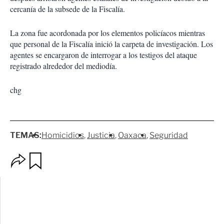
cercanía de la subsede de la Fiscalía.
La zona fue acordonada por los elementos policíacos mientras
que personal de la Fiscalía inició la carpeta de investigación. Los
agentes se encargaron de interrogar a los testigos del ataque
registrado alrededor del mediodía.
chg
TEMAS:
Homicidios
Justicia
Oaxaca
Seguridad
O
G
p
u
c
a
i
r
o
d