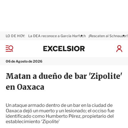
LO DE HOY:
La DEA reconoce a García Harfuch
¡Rescaten al Schnauzer!
E
x
M
I
c
e
n
n
e
i
06 de Agosto de 2026
ú
l
c
s
i
Matan a dueño de bar 'Zipolite'
i
a
o
r
en Oaxaca
r
S
e
s
i
Un ataque armado dentro de un bar en la ciudad de
ó
Oaxaca dejó un muerto y un lesionado; el occiso fue
n
identificado como Humberto Pérez, propietario del
establecimiento ‘Zipolite’