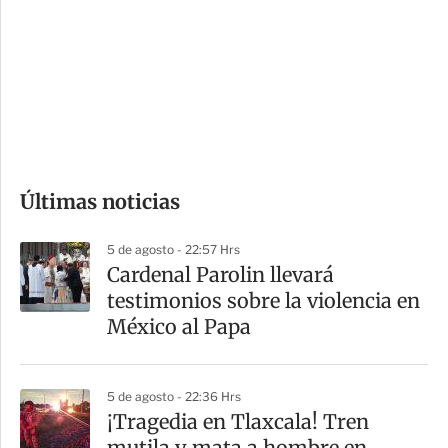
n
a
e
r
s
d
e
c
o
Últimas noticias
m
p
5 de agosto - 22:57 Hrs
a
Cardenal Parolin llevará
r
testimonios sobre la violencia en
t
México al Papa
i
r
5 de agosto - 22:36 Hrs
¡Tragedia en Tlaxcala! Tren
mutila y mata a hombre en