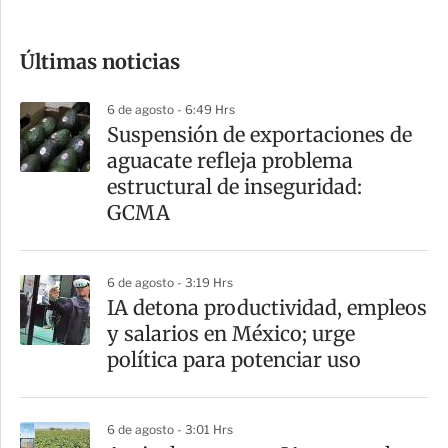
c
o
Últimas noticias
m
p
6 de agosto - 6:49 Hrs
a
Suspensión de exportaciones de
r
aguacate refleja problema
t
estructural de inseguridad:
i
GCMA
r
6 de agosto - 3:19 Hrs
IA detona productividad, empleos
y salarios en México; urge
política para potenciar uso
6 de agosto - 3:01 Hrs