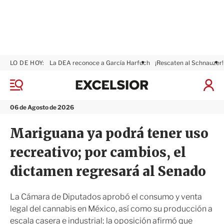
LO DE HOY:
La DEA reconoce a García Harfuch
¡Rescaten al Schnauzer!
E
x
M
I
c
e
n
n
e
i
06 de Agosto de 2026
ú
l
c
s
i
Mariguana ya podrá tener uso
i
a
o
r
recreativo; por cambios, el
r
S
e
dictamen regresará al Senado
s
i
ó
La Cámara de Diputados aprobó el consumo y venta
n
legal del cannabis en México, así como su producción a
escala casera e industrial; la oposición afirmó que