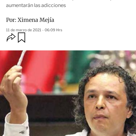
aumentarán las adicciones
Por:
Ximena Mejía
11 de marzo de 2021 - 06:09 Hrs
O
G
u
p
a
c
r
i
d
o
a
n
r
e
s
d
e
c
o
m
p
a
r
t
i