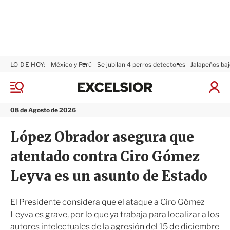
LO DE HOY:
México y Perú
Se jubilan 4 perros detectores
Jalapeños baj
E
x
M
I
c
e
n
n
e
i
08 de Agosto de 2026
ú
l
c
s
i
López Obrador asegura que
i
a
o
r
atentado contra Ciro Gómez
r
S
e
Leyva es un asunto de Estado
s
i
ó
El Presidente considera que el ataque a Ciro Gómez
n
Leyva es grave, por lo que ya trabaja para localizar a los
autores intelectuales de la agresión del 15 de diciembre