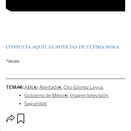
CONSULTA AQUÍ LAS NOTICIAS DE ÚLTIMA HORA
*mcam
TEMAS:
AMLO
Atentados
Ciro Gómez Leyva
Gobierno de México
Imagen televisión
Seguridad
O
G
p
u