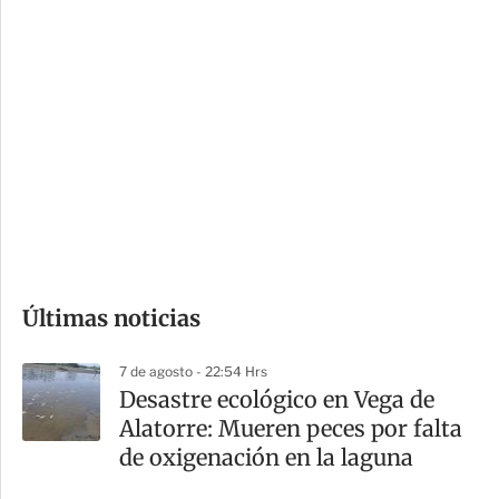
c
a
i
r
o
d
n
a
e
r
s
d
e
c
o
Últimas noticias
m
p
7 de agosto - 22:54 Hrs
a
Desastre ecológico en Vega de
r
Alatorre: Mueren peces por falta
t
de oxigenación en la laguna
i