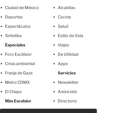
Ciudad de México
Alcaldías
Deportes
Cocina
Espectáculos
Salud
Sintetika
Estilo de Vida
Especiales
Viajes
Foro Excélsior
De Utilidad
Crisis ambiental
Apps
Franja de Gaza
Servicios
Metro CDMX
Newsletter
El Chapo
Anúnciate
Más Excelsior
Directorio
Mujeres
Suscripciones