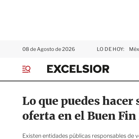
08 de Agosto de 2026
LO DE HOY:
Méxi
E
x
M
c
e
e
n
l
ú
s
Lo que puedes hacer 
i
o
oferta en el Buen Fin
r
Existen entidades públicas responsables de v