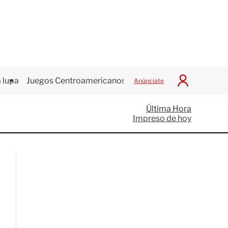
 lupa
Juegos Centroamericanos
Anúnciate
I
n
i
Última Hora
c
Impreso de hoy
i
a
r
S
e
s
i
ó
n