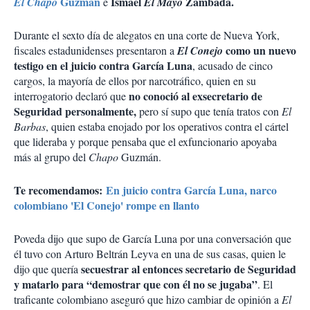
Guzmán
Ismael
Zambada.
El Chapo
e
El Mayo
Durante el sexto día de alegatos en una corte de Nueva York,
como un nuevo
fiscales estadunidenses presentaron a
El Conejo
testigo en el juicio contra García Luna
, acusado de cinco
cargos, la mayoría de ellos por narcotráfico, quien en su
no conoció al exsecretario de
interrogatorio declaró que
Seguridad personalmente,
pero sí supo que tenía tratos con
El
Barbas
, quien estaba enojado por los operativos contra el cártel
que lideraba y porque pensaba que el exfuncionario apoyaba
más al grupo del
Chapo
Guzmán.
Te recomendamos:
En juicio contra García Luna, narco
colombiano 'El Conejo' rompe en llanto
Poveda dijo que supo de García Luna por una conversación que
él tuvo con Arturo Beltrán Leyva en una de sus casas, quien le
secuestrar al entonces secretario de Seguridad
dijo que quería
y matarlo
para “demostrar que con él no se jugaba”
. El
traficante colombiano aseguró que hizo cambiar de opinión a
El