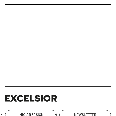
Excelsior
Excelsior
INICIAR SESIÓN
NEWSLETTER