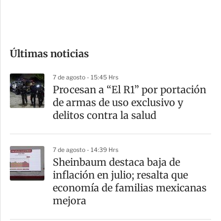
d
e
c
o
Últimas noticias
m
p
7 de agosto - 15:45 Hrs
a
Procesan a “El R1” por portación
r
de armas de uso exclusivo y
t
delitos contra la salud
i
r
7 de agosto - 14:39 Hrs
Sheinbaum destaca baja de
inflación en julio; resalta que
economía de familias mexicanas
mejora