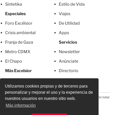
Sintetika
Estilo de Vida
Especiales
Viajes
Foro Excélsior
De Utilidad
Crisis ambiental
Apps
Franja de Gaza
Servicios
Metro CDMX
Newsletter
El Chapo
Anúnciate
Más Excelsior
Directorio
Mujeres
Suscripciones
Utilizamos cookies propias y de terceros para
personalizar y mejorar el uso y la experiencia de
© 2026 Todos los derechos reservados. Prohibida la reproducción total
nuestros usuarios en nuestro sitio web.
o parcial, incluyendo cualquier medio electrónico*
Más información