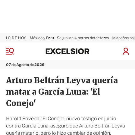
LO DE HOY:
México y Perú
Se jubilan 4 perros detectores
Jalapeños baj
E
x
M
I
c
e
n
n
e
i
07 de Agosto de 2026
ú
l
c
s
i
Arturo Beltrán Leyva quería
i
a
o
r
matar a García Luna: 'El
r
S
e
Conejo'
s
i
ó
Harold Poveda, 'El Conejo', nuevo testigo en juicio
n
contra García Luna, aseguró que Arturo Beltrán Leyva
quería matarlo, pero lo hizo cambiar de opinión.