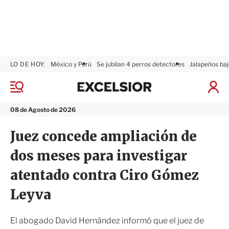
LO DE HOY:
México y Perú
Se jubilan 4 perros detectores
Jalapeños baj
E
x
M
I
c
e
n
n
e
i
08 de Agosto de 2026
ú
l
c
s
i
Juez concede ampliación de
i
a
o
r
dos meses para investigar
r
S
e
atentado contra Ciro Gómez
s
i
Leyva
ó
n
El abogado David Hernández informó que el juez de