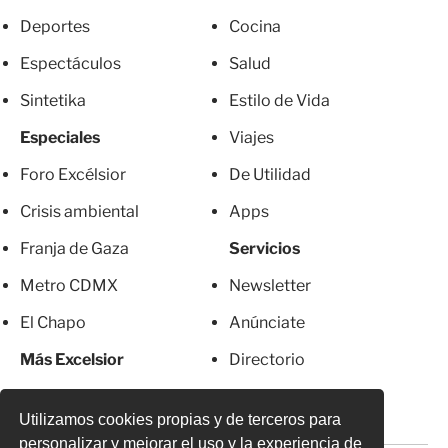
Deportes
Cocina
Espectáculos
Salud
Sintetika
Estilo de Vida
Especiales
Viajes
Foro Excélsior
De Utilidad
Crisis ambiental
Apps
Franja de Gaza
Servicios
Metro CDMX
Newsletter
El Chapo
Anúnciate
Más Excelsior
Directorio
Mujeres
Suscripciones
Utilizamos cookies propias y de terceros para
personalizar y mejorar el uso y la experiencia de