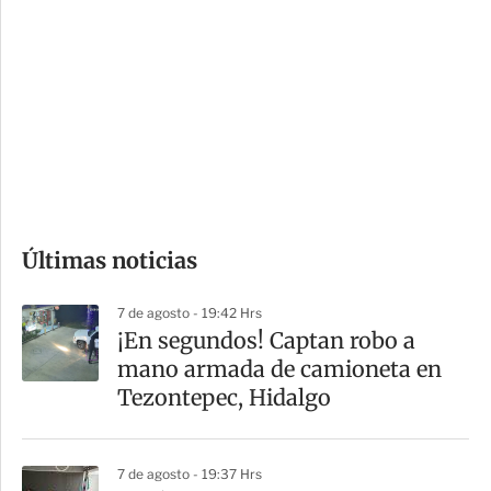
o
d
n
a
e
r
s
d
e
c
o
Últimas noticias
m
p
7 de agosto - 19:42 Hrs
a
¡En segundos! Captan robo a
r
mano armada de camioneta en
t
Tezontepec, Hidalgo
i
r
7 de agosto - 19:37 Hrs