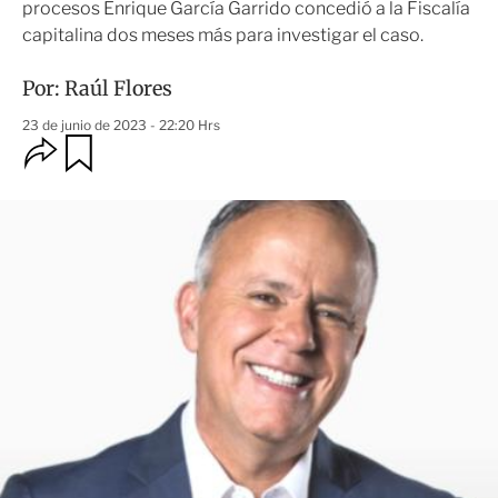
procesos Enrique García Garrido concedió a la Fiscalía
capitalina dos meses más para investigar el caso.
Por:
Raúl Flores
23 de junio de 2023 - 22:20 Hrs
O
G
u
p
a
c
r
i
d
o
a
n
r
e
s
d
e
c
o
m
p
a
r
t