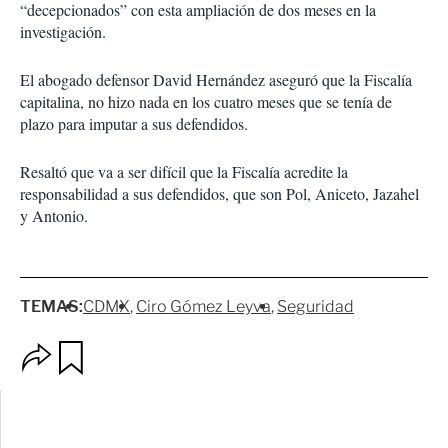
“decepcionados” con esta ampliación de dos meses en la
investigación.
El abogado defensor David Hernández aseguró que la Fiscalía
capitalina, no hizo nada en los cuatro meses que se tenía de
plazo para imputar a sus defendidos.
Resaltó que va a ser difícil que la Fiscalía acredite la
responsabilidad a sus defendidos, que son Pol, Aniceto, Jazahel
y Antonio.
TEMAS:
CDMX
Ciro Gómez Leyva
Seguridad
O
G
p
u
c
a
i
r