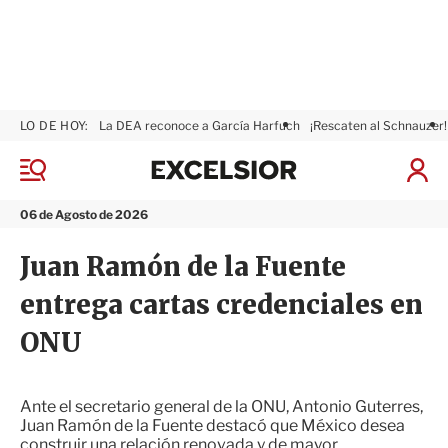
LO DE HOY:
La DEA reconoce a García Harfuch
¡Rescaten al Schnauzer!
E
x
M
I
c
e
n
n
e
i
06 de Agosto de 2026
ú
l
c
s
i
Juan Ramón de la Fuente
i
a
o
r
entrega cartas credenciales en
r
S
e
ONU
s
i
ó
n
Ante el secretario general de la ONU, Antonio Guterres,
Juan Ramón de la Fuente destacó que México desea
construir una relación renovada y de mayor