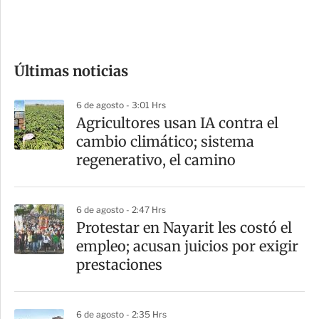
e
c
o
Últimas noticias
m
p
6 de agosto - 3:01 Hrs
a
Agricultores usan IA contra el
r
cambio climático; sistema
t
regenerativo, el camino
i
r
6 de agosto - 2:47 Hrs
Protestar en Nayarit les costó el
empleo; acusan juicios por exigir
prestaciones
6 de agosto - 2:35 Hrs