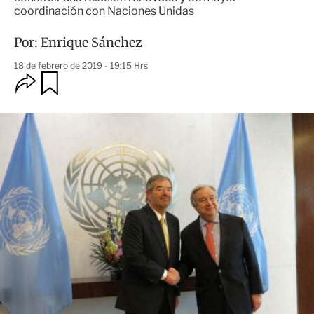
coordinación con Naciones Unidas
Por:
Enrique Sánchez
18 de febrero de 2019 - 19:15 Hrs
O
G
u
p
a
c
r
i
d
o
a
n
r
e
s
d
e
c
o
m
p
a
r
t
i