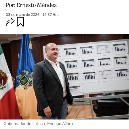
Por:
Ernesto Méndez
03 de mayo de 2024 - 15:37 Hrs
O
G
u
p
a
c
r
i
d
o
a
n
r
e
s
d
e
c
o
m
p
a
r
t
i
r
Gobernador de Jalisco, Enrique Alfaro