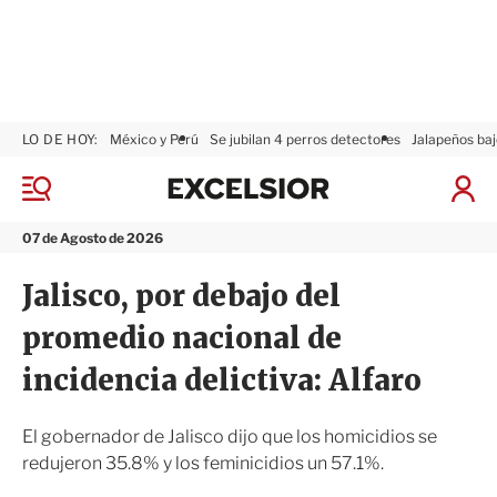
LO DE HOY:
México y Perú
Se jubilan 4 perros detectores
Jalapeños baj
E
x
M
I
c
e
n
n
e
i
07 de Agosto de 2026
ú
l
c
s
i
Jalisco, por debajo del
i
a
o
r
promedio nacional de
r
S
e
incidencia delictiva: Alfaro
s
i
ó
El gobernador de Jalisco dijo que los homicidios se
n
redujeron 35.8% y los feminicidios un 57.1%.