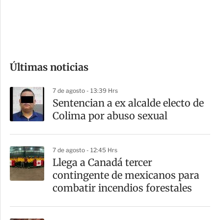
s
d
e
c
o
Últimas noticias
m
p
7 de agosto - 13:39 Hrs
a
Sentencian a ex alcalde electo de
r
Colima por abuso sexual
t
i
7 de agosto - 12:45 Hrs
r
Llega a Canadá tercer
contingente de mexicanos para
combatir incendios forestales