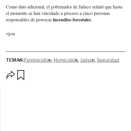
Como dato adicional, el gobernador de Jalisco señaló que hasta
el momento se han vinculado a proceso a cinco personas
incendios forestales
responsables de provocar
.
vjcm
TEMAS:
Feminicidios
Homicidios
Jalisco
Seguridad
O
G
p
u
c
a
i
r
o
d
n
a
e
r