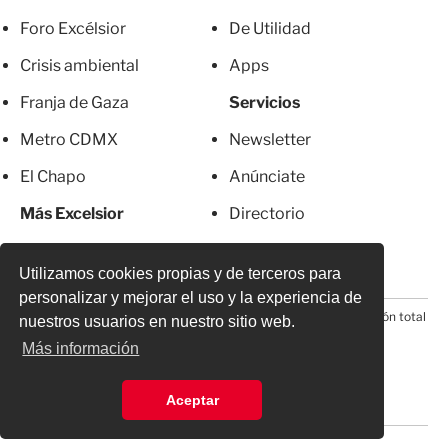
Foro Excélsior
De Utilidad
Crisis ambiental
Apps
Franja de Gaza
Servicios
Metro CDMX
Newsletter
El Chapo
Anúnciate
Más Excelsior
Directorio
Mujeres
Suscripciones
Utilizamos cookies propias y de terceros para
personalizar y mejorar el uso y la experiencia de
© 2026 Todos los derechos reservados. Prohibida la reproducción total
nuestros usuarios en nuestro sitio web.
o parcial, incluyendo cualquier medio electrónico*
Más información
Aceptar