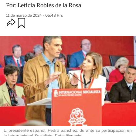
Por:
Leticia Robles de la Rosa
11 de marzo de 2024 - 05:48 Hrs
O
G
u
p
a
c
r
i
d
o
a
n
r
e
s
d
e
c
o
m
p
a
r
t
i
r
El presidente español, Pedro Sánchez, durante su participación en
la Internacional Socialista. Foto: Especial