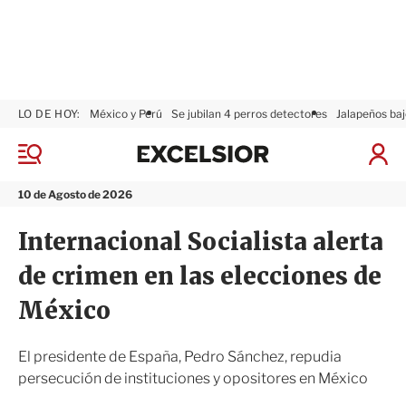
LO DE HOY:
México y Perú
Se jubilan 4 perros detectores
Jalapeños baj
E
x
M
I
c
e
n
n
e
i
10 de Agosto de 2026
ú
l
c
s
i
Internacional Socialista alerta
i
a
o
r
de crimen en las elecciones de
r
S
e
México
s
i
ó
El presidente de España, Pedro Sánchez, repudia
n
persecución de instituciones y opositores en México