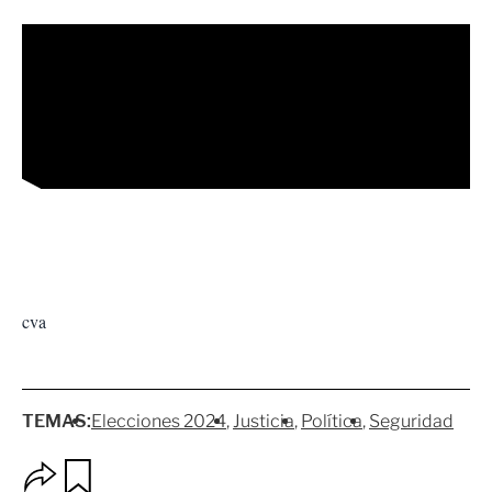
cva
TEMAS:
Elecciones 2024
Justicia
Política
Seguridad
O
G