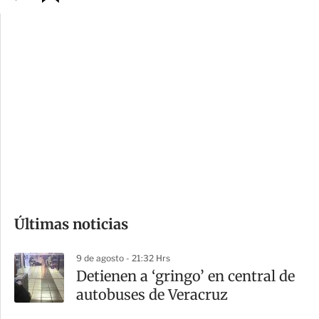
p
u
c
a
i
r
o
d
n
a
e
r
s
d
e
c
o
Últimas noticias
m
p
9 de agosto - 21:32 Hrs
a
Detienen a ‘gringo’ en central de
r
autobuses de Veracruz
t