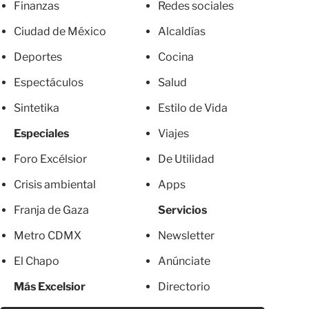
Finanzas
Redes sociales
Ciudad de México
Alcaldías
Deportes
Cocina
Espectáculos
Salud
Sintetika
Estilo de Vida
Especiales
Viajes
Foro Excélsior
De Utilidad
Crisis ambiental
Apps
Franja de Gaza
Servicios
Metro CDMX
Newsletter
El Chapo
Anúnciate
Más Excelsior
Directorio