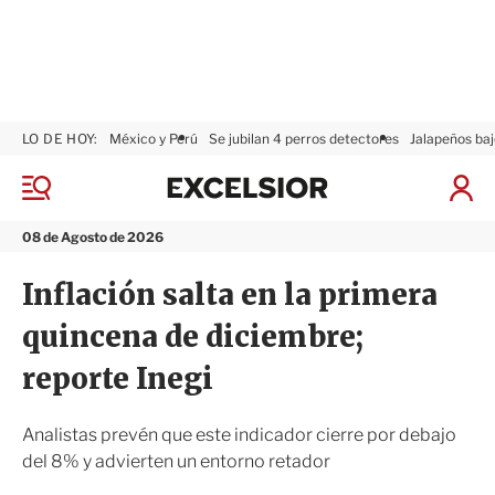
LO DE HOY:
México y Perú
Se jubilan 4 perros detectores
Jalapeños baj
E
x
M
I
c
e
n
n
e
i
08 de Agosto de 2026
ú
l
c
s
i
Inflación salta en la primera
i
a
o
r
quincena de diciembre;
r
S
e
reporte Inegi
s
i
ó
Analistas prevén que este indicador cierre por debajo
n
del 8% y advierten un entorno retador