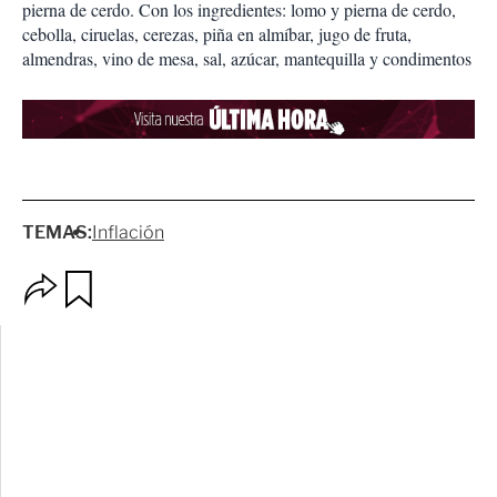
pierna de cerdo. Con los ingredientes: lomo y pierna de cerdo,
cebolla, ciruelas, cerezas, piña en almíbar, jugo de fruta,
almendras, vino de mesa, sal, azúcar, mantequilla y condimentos
TEMAS:
Inflación
O
G
p
u
c
a
i
r
o
d
n
a
e
r