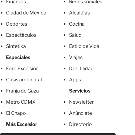
Finanzas
Redes sociales
Ciudad de México
Alcaldías
Deportes
Cocina
Espectáculos
Salud
Sintetika
Estilo de Vida
Especiales
Viajes
Foro Excélsior
De Utilidad
Crisis ambiental
Apps
Franja de Gaza
Servicios
Metro CDMX
Newsletter
El Chapo
Anúnciate
Más Excelsior
Directorio