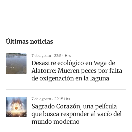
s
d
e
c
o
Últimas noticias
m
p
7 de agosto - 22:54 Hrs
a
Desastre ecológico en Vega de
r
Alatorre: Mueren peces por falta
t
de oxigenación en la laguna
i
r
7 de agosto - 22:15 Hrs
Sagrado Corazón, una película
que busca responder al vacío del
mundo moderno