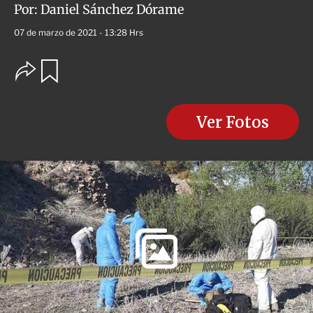
Por:
Daniel Sánchez Dórame
07 de marzo de 2021 - 13:28 Hrs
O
G
u
p
a
c
r
i
d
o
Ver Fotos
a
n
r
e
s
d
e
c
o
m
p
a
r
t
i
r