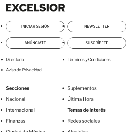
Excelsior
Excelsior
INICIAR SESIÓN
NEWSLETTER
ANÚNCIATE
SUSCRÍBETE
Directorio
Términos y Condiciones
Aviso de Privacidad
Secciones
Suplementos
Nacional
Última Hora
Internacional
Temas de interés
Finanzas
Redes sociales
Ciudad de México
Alcaldías