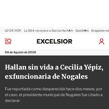
LO DE HOY:
La DEA reconoce a García Harfuch
Gastélum
Dragones m
E
x
M
I
c
e
n
n
e
i
06 de Agosto de 2026
ú
l
c
s
i
Hallan sin vida a Cecilia Yépiz,
i
a
o
r
exfuncionaria de Nogales
r
S
e
s
Fue reportada como desparecida hace dos meses; por
i
ó
el caso, el presidente municpal de Nogales fue citado a
n
declarar