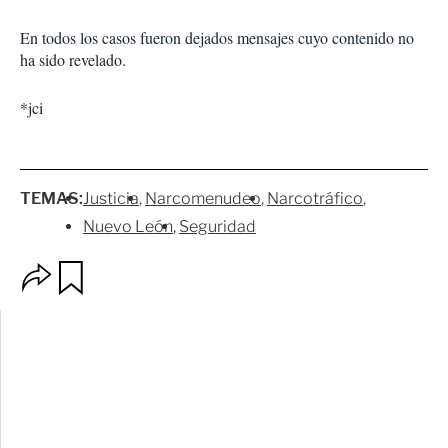
En todos los casos fueron dejados mensajes cuyo contenido no
ha sido revelado.
*jci
TEMAS:
Justicia
Narcomenudeo
Narcotráfico
Nuevo León
Seguridad
O
G
p
u
c
a
i
r
o
d
n
a
e
r