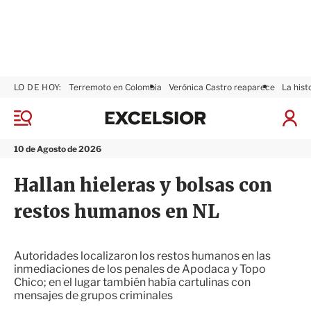
LO DE HOY:
Terremoto en Colombia
Verónica Castro reaparece
La hist
E
x
M
I
c
e
n
n
e
i
10 de Agosto de 2026
ú
l
c
s
i
Hallan hieleras y bolsas con
i
a
o
r
restos humanos en NL
r
S
e
s
i
Autoridades localizaron los restos humanos en las
ó
inmediaciones de los penales de Apodaca y Topo
n
Chico; en el lugar también había cartulinas con
mensajes de grupos criminales