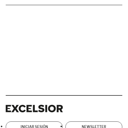
Excelsior
Excelsior
INICIAR SESIÓN
NEWSLETTER