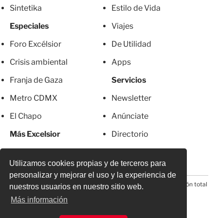
Sintetika
Estilo de Vida
Especiales
Viajes
Foro Excélsior
De Utilidad
Crisis ambiental
Apps
Franja de Gaza
Servicios
Metro CDMX
Newsletter
El Chapo
Anúnciate
Más Excelsior
Directorio
Mujeres
Suscripciones
Utilizamos cookies propias y de terceros para
personalizar y mejorar el uso y la experiencia de
© 2026 Todos los derechos reservados. Prohibida la reproducción total
nuestros usuarios en nuestro sitio web.
o parcial, incluyendo cualquier medio electrónico*
Más información