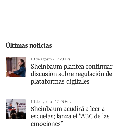
s
d
e
c
o
Últimas noticias
m
p
10 de agosto - 12:28 Hrs
a
Sheinbaum plantea continuar
r
discusión sobre regulación de
t
plataformas digitales
i
r
10 de agosto - 12:26 Hrs
Sheinbaum acudirá a leer a
escuelas; lanza el "ABC de las
emociones"