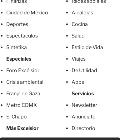
Finanzas
Redes sociales
Ciudad de México
Alcaldías
Deportes
Cocina
Espectáculos
Salud
Sintetika
Estilo de Vida
Especiales
Viajes
Foro Excélsior
De Utilidad
Crisis ambiental
Apps
Franja de Gaza
Servicios
Metro CDMX
Newsletter
El Chapo
Anúnciate
Más Excelsior
Directorio
Mujeres
Suscripciones