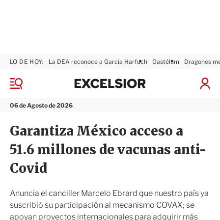
LO DE HOY:
La DEA reconoce a García Harfuch
Gastélum
Dragones m
E
x
M
I
c
e
n
n
e
i
06 de Agosto de 2026
ú
l
c
s
i
Garantiza México acceso a
i
a
o
r
51.6 millones de vacunas anti-
r
S
e
Covid
s
i
ó
Anuncia el canciller Marcelo Ebrard que nuestro país ya
n
suscribió su participación al mecanismo COVAX; se
apoyan proyectos internacionales para adquirir más