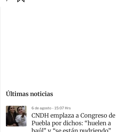
p
u
c
a
i
r
o
d
n
a
e
r
s
d
e
c
o
Últimas noticias
m
p
6 de agosto - 15:07 Hrs
a
CNDH emplaza a Congreso de
r
Puebla por dichos: “huelen a
t
baúl” y “se están pudriendo”