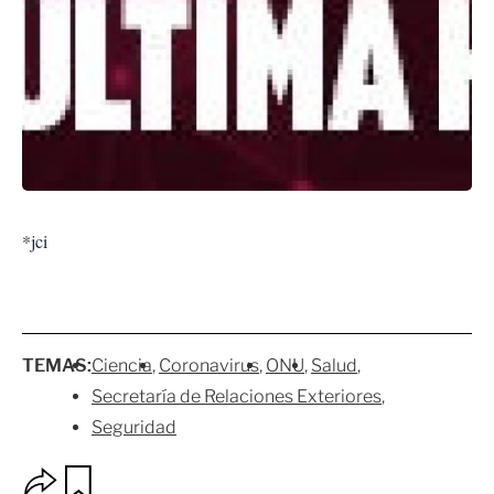
*jci
TEMAS:
Ciencia
Coronavirus
ONU
Salud
Secretaría de Relaciones Exteriores
Seguridad
O
G