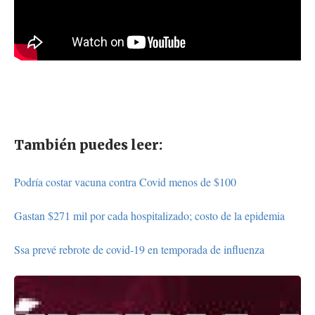
También puedes leer:
Podría costar vacuna contra Covid menos de $100
Gastan $271 mil por cada hospitalizado; costo de la epidemia
Ssa prevé rebrote de covid-19 en temporada de influenza