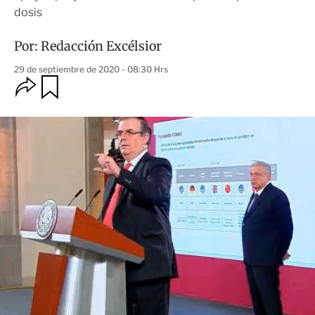
dosis
Por:
Redacción Excélsior
29 de septiembre de 2020 - 08:30 Hrs
O
G
u
p
a
c
r
i
d
o
a
n
r
e
s
d
e
c
o
m
p
a
r
t
i