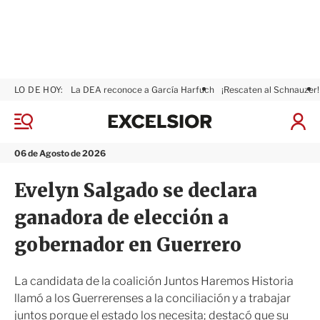
LO DE HOY:
La DEA reconoce a García Harfuch
¡Rescaten al Schnauzer!
E
x
M
I
c
e
n
n
e
i
06 de Agosto de 2026
ú
l
c
s
i
Evelyn Salgado se declara
i
a
o
r
ganadora de elección a
r
S
e
gobernador en Guerrero
s
i
ó
La candidata de la coalición Juntos Haremos Historia
n
llamó a los Guerrerenses a la conciliación y a trabajar
juntos porque el estado los necesita; destacó que su