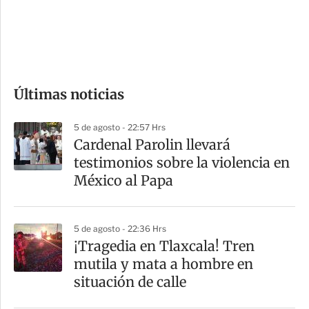
s
d
e
c
o
Últimas noticias
m
p
5 de agosto - 22:57 Hrs
a
Cardenal Parolin llevará
r
testimonios sobre la violencia en
t
México al Papa
i
r
5 de agosto - 22:36 Hrs
¡Tragedia en Tlaxcala! Tren
mutila y mata a hombre en
situación de calle