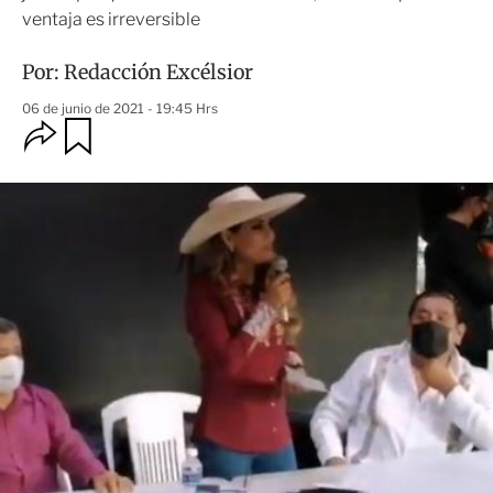
ventaja es irreversible
Por:
Redacción Excélsior
06 de junio de 2021 - 19:45 Hrs
O
G
u
p
a
c
r
i
d
o
a
n
r
e
s
d
e
c
o
m
p
a
r
t
i