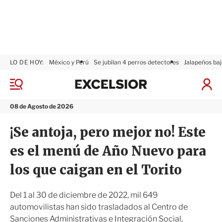
LO DE HOY:
México y Perú
Se jubilan 4 perros detectores
Jalapeños baj
E
x
M
I
c
e
n
n
e
i
08 de Agosto de 2026
ú
l
c
s
i
¡Se antoja, pero mejor no! Este
i
a
o
r
es el menú de Año Nuevo para
r
S
e
los que caigan en el Torito
s
i
ó
Del 1 al 30 de diciembre de 2022, mil 649
n
automovilistas han sido trasladados al Centro de
Sanciones Administrativas e Integración Social,