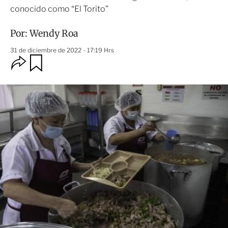
conocido como “El Torito”
Por:
Wendy Roa
31 de diciembre de 2022 - 17:19 Hrs
O
G
u
p
a
c
r
i
d
o
a
n
r
e
s
d
e
c
o
m
p
a
r
t
i