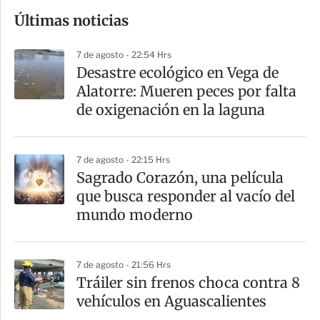
o
Últimas noticias
m
p
7 de agosto - 22:54 Hrs
a
Desastre ecológico en Vega de
r
Alatorre: Mueren peces por falta
t
de oxigenación en la laguna
i
r
7 de agosto - 22:15 Hrs
Sagrado Corazón, una película
que busca responder al vacío del
mundo moderno
7 de agosto - 21:56 Hrs
Tráiler sin frenos choca contra 8
vehículos en Aguascalientes