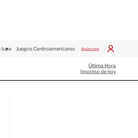
 lupa
Juegos Centroamericanos
Anúnciate
I
n
i
Última Hora
c
Impreso de hoy
i
a
r
S
e
s
i
ó
n