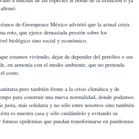
vado a muchas de las especies al borde de la extinción o ya
 afirmó.
céanos de Greenpeace México advirtió que la actual crisis
ema roto, que ejerce demasiada presión sobre los
ivel biológico sino social y económico.
que estamos viviendo, dejar de depender del petróleo o sus
rde, en armonía con el medio ambiente, que no pretenda
el costo.
anitaria pero también frente a la crisis climática y de
tiempo para construir una nueva normalidad, donde podamos
s justa, más solidaria y no sólo entre nosotros sino también
 ésta es nuestra casa y sólo cuidándolo y evitando su
r futuras epidemias que puedan transformarse en pandemias