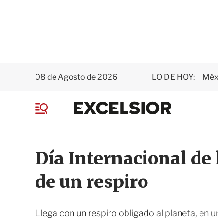
08 de Agosto de 2026
LO DE HOY:
Méxi
E
x
M
c
e
e
n
l
ú
s
Día Internacional de
i
o
de un respiro
r
Llega con un respiro obligado al planeta, en una