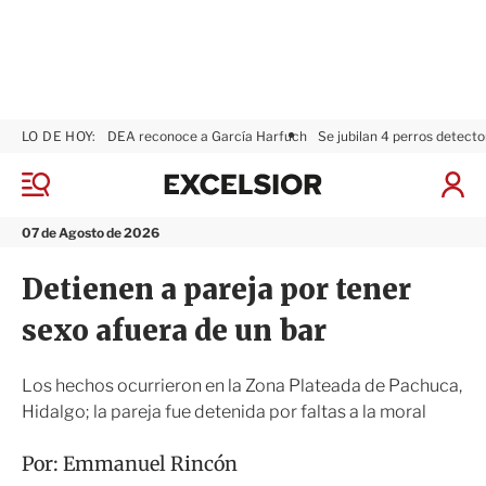
LO DE HOY:
DEA reconoce a García Harfuch
Se jubilan 4 perros detecto
E
x
M
I
c
e
n
n
e
i
07 de Agosto de 2026
ú
l
c
s
i
Detienen a pareja por tener
i
a
o
r
sexo afuera de un bar
r
S
e
s
Los hechos ocurrieron en la Zona Plateada de Pachuca,
i
Hidalgo; la pareja fue detenida por faltas a la moral
ó
n
Por:
Emmanuel Rincón