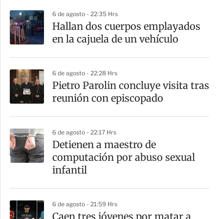
p
6 de agosto - 22:35 Hrs
a
Hallan dos cuerpos emplayados
r
en la cajuela de un vehículo
t
i
6 de agosto - 22:28 Hrs
r
Pietro Parolin concluye visita tras
reunión con episcopado
6 de agosto - 22:17 Hrs
Detienen a maestro de
computación por abuso sexual
infantil
6 de agosto - 21:59 Hrs
Caen tres jóvenes por matar a