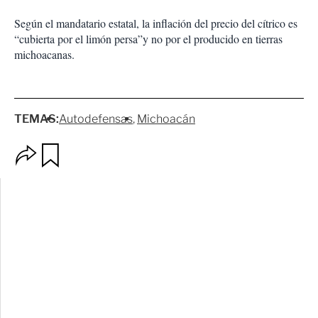
Según el mandatario estatal, la inflación del precio del cítrico es
“cubierta por el limón persa”y no por el producido en tierras
michoacanas.
TEMAS:
Autodefensas
Michoacán
O
G
p
u
c
a
i
r
o
d
n
a
e
r
s
d