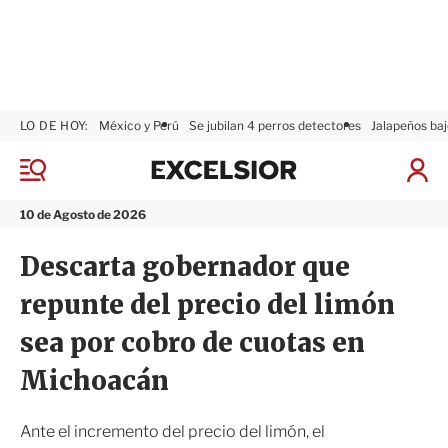
LO DE HOY:
México y Perú
Se jubilan 4 perros detectores
Jalapeños baj
E
x
M
I
c
e
n
n
e
i
10 de Agosto de 2026
ú
l
c
s
i
Descarta gobernador que
i
a
o
r
repunte del precio del limón
r
S
e
sea por cobro de cuotas en
s
i
Michoacán
ó
n
Ante el incremento del precio del limón, el