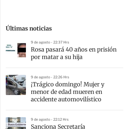
e
c
o
Últimas noticias
m
p
9 de agosto - 22:37 Hrs
a
Rosa pasará 40 años en prisión
r
por matar a su hija
t
i
9 de agosto - 22:26 Hrs
r
¡Trágico domingo! Mujer y
menor de edad mueren en
accidente automovilístico
9 de agosto - 22:12 Hrs
Sanciona Secretaría