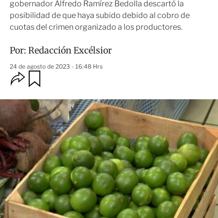
gobernador Alfredo Ramírez Bedolla descartó la
posibilidad de que haya subido debido al cobro de
cuotas del crimen organizado a los productores.
Por:
Redacción Excélsior
24 de agosto de 2023 - 16:48 Hrs
O
G
u
p
a
c
r
i
d
o
a
n
r
e
s
d
e
c
o
m
p
a
r