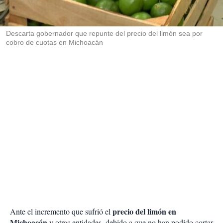
t
i
r
Descarta gobernador que repunte del precio del limón sea por
cobro de cuotas en Michoacán
precio del limón en
Ante el incremento que sufrió el
Michoacán
y otras entidades, debido a que no han podido cortar