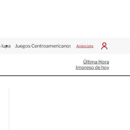
 lupa
Juegos Centroamericanos
Anúnciate
I
n
i
Última Hora
c
Impreso de hoy
i
a
r
S
e
s
i
ó
n