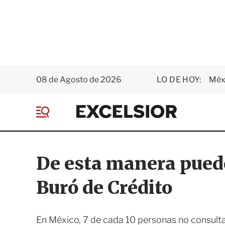
08 de Agosto de 2026
LO DE HOY:
Méxi
E
x
M
c
e
e
n
l
ú
s
De esta manera puede
i
o
Buró de Crédito
r
En México, 7 de cada 10 personas no consultan