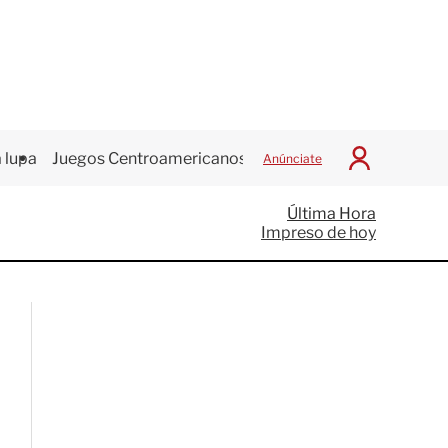
 lupa
Juegos Centroamericanos
Anúnciate
I
n
i
Última Hora
c
Impreso de hoy
i
a
r
S
e
s
i
ó
n