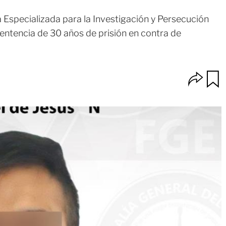
 Especializada para la Investigación y Persecución
entencia de 30 años de prisión en contra de
O
u
p
a
c
r
i
d
o
a
n
r
e
s
d
e
c
o
m
p
a
r