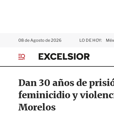
08 de Agosto de 2026
LO DE HOY:
Méxi
E
x
M
c
e
e
n
l
ú
s
Dan 30 años de prisió
i
o
feminicidio y violenc
r
Morelos