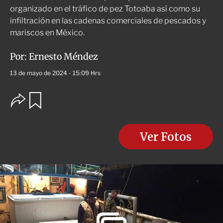
organizado en el tráfico de pez Totoaba así como su
infiltración en las cadenas comerciales de pescados y
mariscos en México.
Por:
Ernesto Méndez
13 de mayo de 2024 - 15:09 Hrs
O
G
u
p
a
c
r
i
d
o
Ver Fotos
a
n
r
e
s
d
e
c
o
m
p