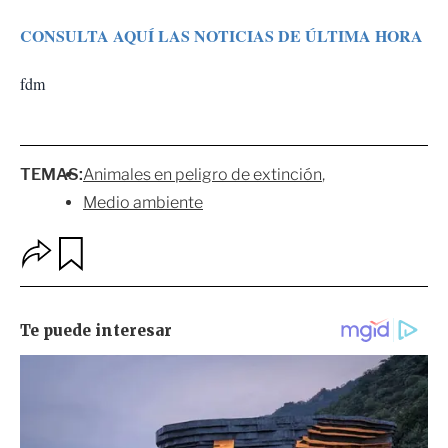
CONSULTA AQUÍ LAS NOTICIAS DE ÚLTIMA HORA
fdm
TEMAS:
Animales en peligro de extinción
Medio ambiente
O
G
p
u
c
a
i
r
o
d
n
a
e
r
s