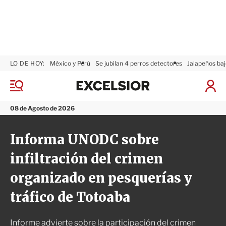
LO DE HOY:
México y Perú
Se jubilan 4 perros detectores
Jalapeños baj
E
x
M
I
c
e
n
n
e
i
08 de Agosto de 2026
ú
l
c
s
i
Informa UNODC sobre
i
a
o
r
infiltración del crimen
r
S
e
organizado en pesquerías y
s
i
tráfico de Totoaba
ó
n
Informe advierte sobre la participación del crimen