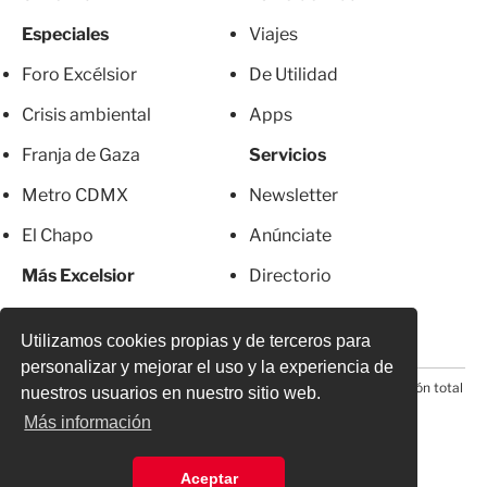
Especiales
Viajes
Foro Excélsior
De Utilidad
Crisis ambiental
Apps
Franja de Gaza
Servicios
Metro CDMX
Newsletter
El Chapo
Anúnciate
Más Excelsior
Directorio
Mujeres
Suscripciones
Utilizamos cookies propias y de terceros para
personalizar y mejorar el uso y la experiencia de
© 2026 Todos los derechos reservados. Prohibida la reproducción total
nuestros usuarios en nuestro sitio web.
o parcial, incluyendo cualquier medio electrónico*
Más información
Aceptar