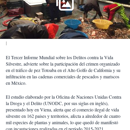
a
r
t
i
r
El Tercer Informe Mundial sobre los Delitos contra la Vida
Silvestre, advierte sobre la participación del crimen organizado
en el tráfico de pez Totoaba en el Alto Golfo de California y su
infiltración en las cadenas comerciales de pescados y mariscos
en México.
El estudio elaborado por la Oficina de Naciones Unidas Contra
la Droga y el Delito (UNODC, por sus siglas en inglés),
presentado hoy en Viena, alerta que el comercio ilegal de vida
silvestre en 162 países y territorios, afecta a alrededor de cuatro
mil especies de plantas y animales, lo que quedó de manifestó
con incautaciones realizadas en el período 2015-2021.