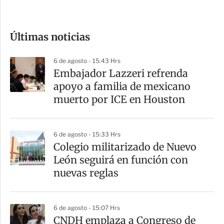
c
o
Últimas noticias
m
p
6 de agosto - 15:43 Hrs
a
Embajador Lazzeri refrenda
r
apoyo a familia de mexicano
t
muerto por ICE en Houston
i
r
6 de agosto - 15:33 Hrs
Colegio militarizado de Nuevo
León seguirá en función con
nuevas reglas
6 de agosto - 15:07 Hrs
CNDH emplaza a Congreso de