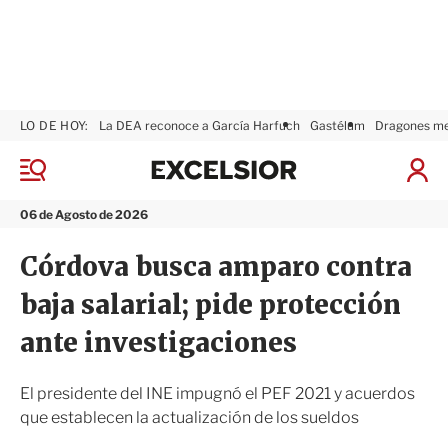
LO DE HOY:
La DEA reconoce a García Harfuch
Gastélum
Dragones m
E
x
M
I
c
e
n
n
e
i
06 de Agosto de 2026
ú
l
c
s
i
Córdova busca amparo contra
i
a
o
r
baja salarial; pide protección
r
S
e
ante investigaciones
s
i
ó
El presidente del INE impugnó el PEF 2021 y acuerdos
n
que establecen la actualización de los sueldos