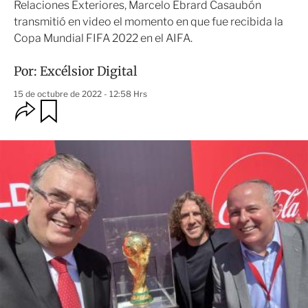
Relaciones Exteriores, Marcelo Ebrard Casaubón
transmitió en video el momento en que fue recibida la
Copa Mundial FIFA 2022 en el AIFA.
Por:
Excélsior Digital
15 de octubre de 2022 - 12:58 Hrs
O
G
u
p
a
c
r
i
d
o
a
n
r
e
s
d
e
c
o
m
p
a
r