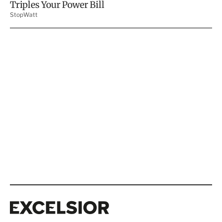
Excelsior
Excelsior