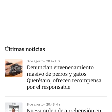
n
a
e
r
s
d
e
c
o
Últimas noticias
m
p
8 de agosto - 20:47 Hrs
a
Denuncian envenenamiento
r
masivo de perros y gatos
t
Querétaro; ofrecen recompensa
i
por el responsable
r
8 de agosto - 20:43 Hrs
Nueva orden de aprehensión en