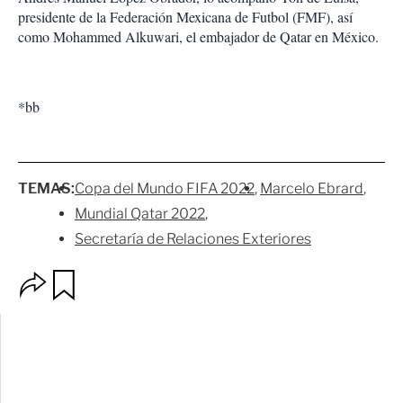
presidente de la Federación Mexicana de Futbol (FMF), así
como Mohammed Alkuwari, el embajador de Qatar en México.
*bb
TEMAS:
Copa del Mundo FIFA 2022
Marcelo Ebrard
Mundial Qatar 2022
Secretaría de Relaciones Exteriores
O
G
p
u
c
a
i
r
o
d