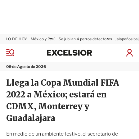
LO DE HOY:
México y Perú
Se jubilan 4 perros detectores
Jalapeños baj
E
x
M
I
c
e
n
n
e
i
09 de Agosto de 2026
ú
l
c
s
i
Llega la Copa Mundial FIFA
i
a
o
r
2022 a México; estará en
r
S
e
CDMX, Monterrey y
s
i
Guadalajara
ó
n
En medio de un ambiente festivo, el secretario de