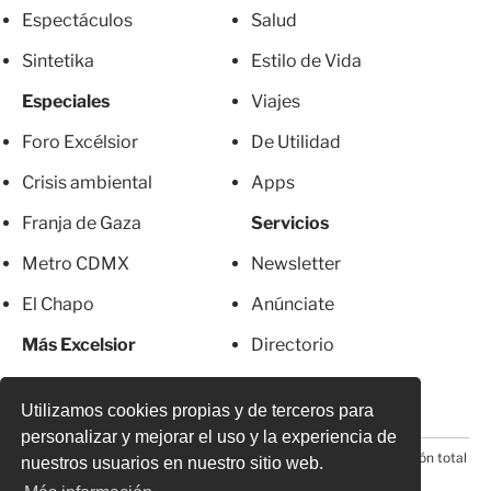
Espectáculos
Salud
Sintetika
Estilo de Vida
Especiales
Viajes
Foro Excélsior
De Utilidad
Crisis ambiental
Apps
Franja de Gaza
Servicios
Metro CDMX
Newsletter
El Chapo
Anúnciate
Más Excelsior
Directorio
Mujeres
Suscripciones
Utilizamos cookies propias y de terceros para
personalizar y mejorar el uso y la experiencia de
© 2026 Todos los derechos reservados. Prohibida la reproducción total
nuestros usuarios en nuestro sitio web.
o parcial, incluyendo cualquier medio electrónico*