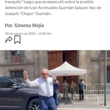
tranquilo” luego que se especuló sobre la posible
detención de Iván Archivaldo Guzmán Salazar, hijo de
Joaquín “Chapo” Guzmán.
Por:
Ximena Mejía
30 de agosto de 2024 - 12:50 Hrs
O
G
u
p
a
c
r
i
d
o
a
n
r
e
s
d
e
c
o
m
p
a
r