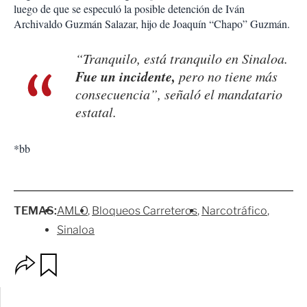
luego de que se especuló la posible detención de Iván
Archivaldo Guzmán Salazar, hijo de Joaquín “Chapo” Guzmán.
“Tranquilo, está tranquilo en Sinaloa.
Fue un incidente,
pero no tiene más
consecuencia”, señaló el mandatario
estatal.
*bb
TEMAS:
AMLO
Bloqueos Carreteros
Narcotráfico
Sinaloa
O
G
p
u
c
a