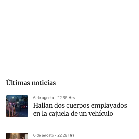
i
r
o
d
n
a
e
r
s
d
e
c
o
Últimas noticias
m
p
6 de agosto - 22:35 Hrs
a
Hallan dos cuerpos emplayados
r
en la cajuela de un vehículo
t
i
6 de agosto - 22:28 Hrs
r