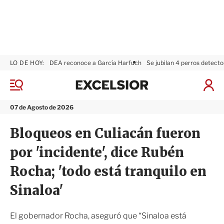
LO DE HOY:
DEA reconoce a García Harfuch
Se jubilan 4 perros detecto
E
x
M
I
c
e
n
n
e
i
07 de Agosto de 2026
ú
l
c
s
i
Bloqueos en Culiacán fueron
i
a
o
r
por 'incidente', dice Rubén
r
S
e
Rocha; 'todo está tranquilo en
s
i
Sinaloa'
ó
n
El gobernador Rocha, aseguró que “Sinaloa está