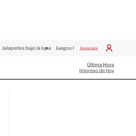
Jalapeños bajo la lupa
Juegos Centroamericanos
Anúnciate
I
n
i
Última Hora
c
Impreso de hoy
i
a
r
S
e
s
i
ó
n