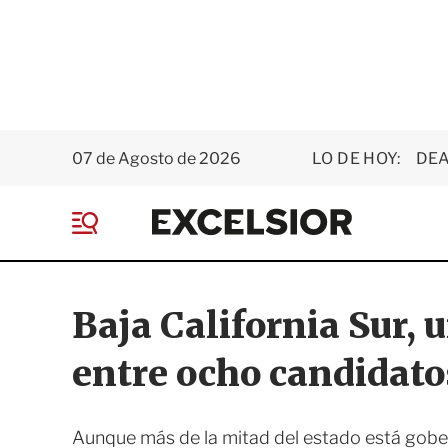
07 de Agosto de 2026
LO DE HOY:
DEA
E
x
M
c
e
e
n
l
ú
s
Baja California Sur, 
i
o
entre ocho candidato
r
Aunque más de la mitad del estado está gobe