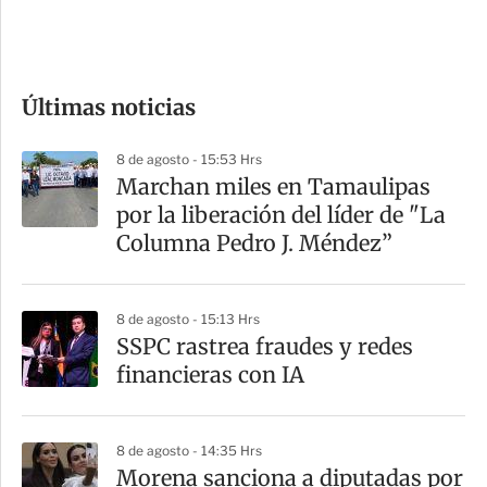
e
c
o
Últimas noticias
m
p
8 de agosto - 15:53 Hrs
a
Marchan miles en Tamaulipas
r
por la liberación del líder de "La
t
Columna Pedro J. Méndez”
i
r
8 de agosto - 15:13 Hrs
SSPC rastrea fraudes y redes
financieras con IA
8 de agosto - 14:35 Hrs
Morena sanciona a diputadas por