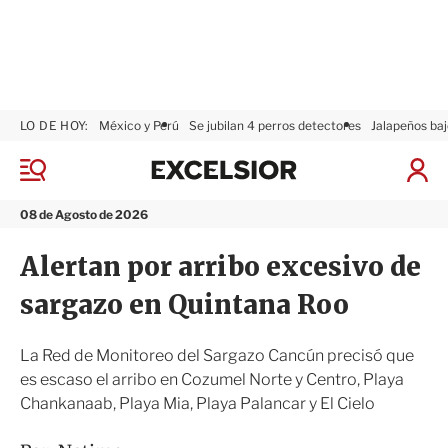
LO DE HOY:
México y Perú
Se jubilan 4 perros detectores
Jalapeños baj
E
x
M
I
c
e
n
n
e
i
08 de Agosto de 2026
ú
l
c
s
i
Alertan por arribo excesivo de
i
a
o
r
sargazo en Quintana Roo
r
S
e
s
La Red de Monitoreo del Sargazo Cancún precisó que
i
es escaso el arribo en Cozumel Norte y Centro, Playa
ó
Chankanaab, Playa Mia, Playa Palancar y El Cielo
n