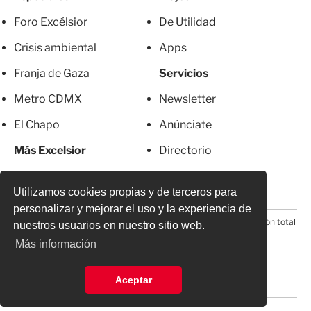
Foro Excélsior
De Utilidad
Crisis ambiental
Apps
Franja de Gaza
Servicios
Metro CDMX
Newsletter
El Chapo
Anúnciate
Más Excelsior
Directorio
Mujeres
Suscripciones
Utilizamos cookies propias y de terceros para
personalizar y mejorar el uso y la experiencia de
© 2026 Todos los derechos reservados. Prohibida la reproducción total
nuestros usuarios en nuestro sitio web.
o parcial, incluyendo cualquier medio electrónico*
Más información
Aceptar