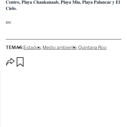
Centro, Playa Chankanaab, Playa Mia, Playa Palancar y El
Cielo.
asc
TEMAS:
Estados
Medio ambiente
Quintana Roo
O
G
p
u
c
a
i
r
o
d
n
a
e
r
s
d