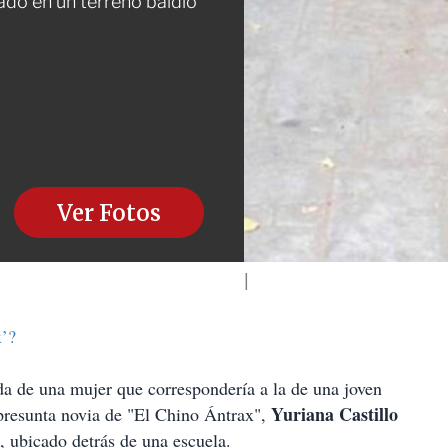
ado en un terreno baldío
Ver Fotos
x’?
 de una mujer que correspondería a la de una joven
Yuriana Castillo
presunta novia de
"El Chino Ántrax",
, ubicado detrás de una escuela.