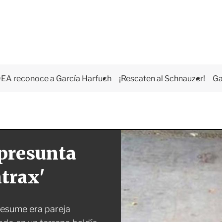
EA reconoce a García Harfuch
¡Rescaten al Schnauzer!
Ga
 presunta
ntrax'
presume era pareja