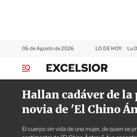
06 de Agosto de 2026
LO DE HOY:
La D
E
x
M
c
e
e
n
l
Hallan cadáver de la
ú
s
i
o
novia de 'El Chino Á
r
El cuerpo sin vida de una mujer, de quien se 