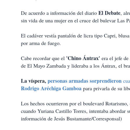
i
r
El Debate
De acuerdo a información del diario
, al
sin vida de una mujer en el cruce del bulevar Las P
El cadáver vestía pantalón de licra tipo Capri, blusa
por arma de fuego.
'Chino Ántrax'
Cabe recordar que el
era el jefe d
de El Mayo Zambada y lideraba a los Ántrax, el br
La víspera,
personas armadas sorprendieron
cua
Rodrigo Aréchiga Gamboa
para privarla de su lib
Los hechos ocurrieron por el boulevard Rotarismo, 
cuando Yuriana Castillo Torres, intentaba abordar 
información de Jesús Bustamante/Corresponsal)