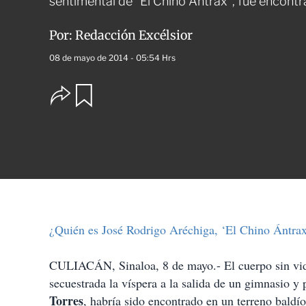
sentimental de "El Chino Ántrax", fue encontr
Por:
Redacción Excélsior
08 de mayo de 2014 - 05:54 Hrs
O
G
u
p
a
c
r
i
d
o
a
n
r
e
s
d
e
c
¿Quién es José Rodrigo Aréchiga, ‘El Chino Ántra
o
m
p
CULIACÁN, Sinaloa, 8 de mayo.- El cuerpo sin vida
a
secuestrada la víspera a la salida de un gimnasio y 
r
t
Torres
, habría sido encontrado en un terreno baldío