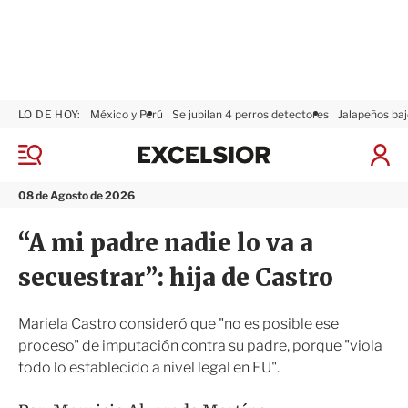
LO DE HOY:
México y Perú
Se jubilan 4 perros detectores
Jalapeños baj
E
x
M
I
c
e
n
n
e
i
08 de Agosto de 2026
ú
l
c
s
i
“A mi padre nadie lo va a
i
a
o
r
secuestrar”: hija de Castro
r
S
e
s
Mariela Castro consideró que "no es posible ese
i
proceso" de imputación contra su padre, porque "viola
ó
todo lo establecido a nivel legal en EU".
n