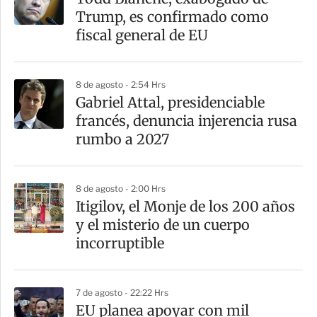
r
Trump, es confirmado como
t
fiscal general de EU
i
r
8 de agosto - 2:54 Hrs
Gabriel Attal, presidenciable
francés, denuncia injerencia rusa
rumbo a 2027
8 de agosto - 2:00 Hrs
Itigilov, el Monje de los 200 años
y el misterio de un cuerpo
incorruptible
7 de agosto - 22:22 Hrs
EU planea apoyar con mil