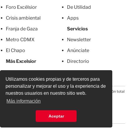
Foro Excélsior
De Utilidad
Crisis ambiental
Apps
Franja de Gaza
Servicios
Metro CDMX
Newsletter
El Chapo
Anúnciate
Más Excelsior
Directorio
Mujeres
Suscripciones
Utilizamos cookies propias y de terceros para
personalizar y mejorar el uso y la experiencia de
© 2026 Todos los derechos reservados. Prohibida la reproducción total
nuestros usuarios en nuestro sitio web.
o parcial, incluyendo cualquier medio electrónico*
Más información
Aceptar