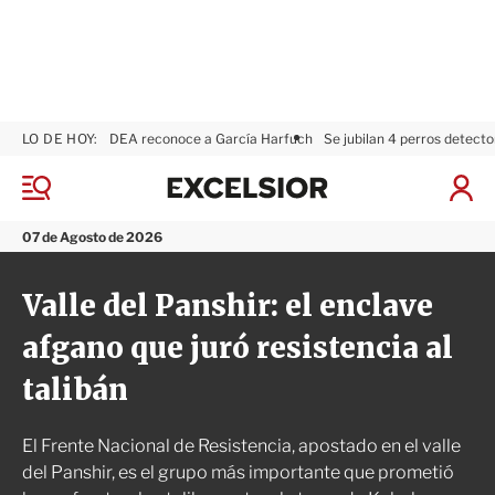
LO DE HOY:
DEA reconoce a García Harfuch
Se jubilan 4 perros detecto
E
x
M
I
c
e
n
n
e
i
07 de Agosto de 2026
ú
l
c
s
i
Valle del Panshir: el enclave
i
a
o
r
afgano que juró resistencia al
r
S
e
talibán
s
i
ó
El Frente Nacional de Resistencia, apostado en el valle
n
del Panshir, es el grupo más importante que prometió