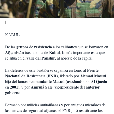
i
r
KABUL.
grupos
resistencia
talibanes
De las
de
a los
que se formaron en
Afganistán
Kabul
tras la toma de
, la más importante es la que
valle del Panshir
se sitúa en el
, al noreste de la capital.
defensa
bastión
Frente
La
de este
se organiza en torno al
Nacional de Resistencia (FNR)
Ahmad Masud
, liderado por
,
comandante Masud
asesinado
Al Qaeda
hijo del famoso
(
por
2001
Amrulá Salé
vicepresidente
anterior
en
), y por
,
del
gobierno
.
Formado por milicias antitalibanas y por antiguos miembros de
las fuerzas de seguridad afganas, el FNR juró resistir ante los