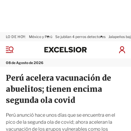
LO DE HOY:
México y Perú
Se jubilan 4 perros detectores
Jalapeños baj
E
x
M
I
c
e
n
n
e
i
08 de Agosto de 2026
ú
l
c
s
i
Perú acelera vacunación de
i
a
o
r
abuelitos; tienen encima
r
S
e
segunda ola covid
s
i
ó
Perú anunció hace unos días que se encuentra en el
n
pico de la segunda ola de covid; ahora aceleran la
vacunación de los grupos vulnerables como los