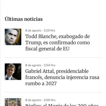
e
c
o
Últimas noticias
m
p
8 de agosto - 3:19 Hrs
a
Todd Blanche, exabogado de
r
Trump, es confirmado como
t
fiscal general de EU
i
r
8 de agosto - 2:54 Hrs
Gabriel Attal, presidenciable
francés, denuncia injerencia rusa
rumbo a 2027
8 de agosto - 2:00 Hrs
Itigilov, el Monje de los 200 años