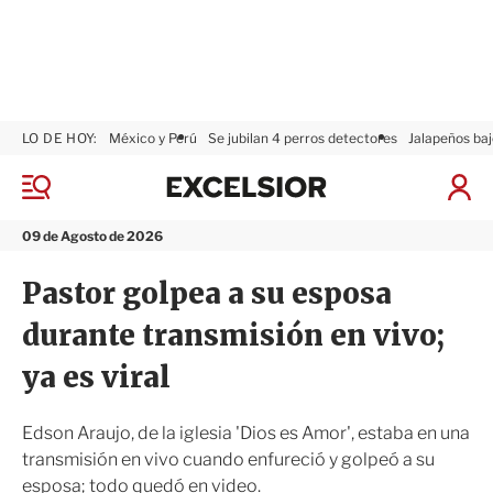
LO DE HOY:
México y Perú
Se jubilan 4 perros detectores
Jalapeños baj
E
x
M
I
c
e
n
n
e
i
09 de Agosto de 2026
ú
l
c
s
i
Pastor golpea a su esposa
i
a
o
r
durante transmisión en vivo;
r
S
e
ya es viral
s
i
ó
Edson Araujo, de la iglesia 'Dios es Amor', estaba en una
n
transmisión en vivo cuando enfureció y golpeó a su
esposa; todo quedó en video.