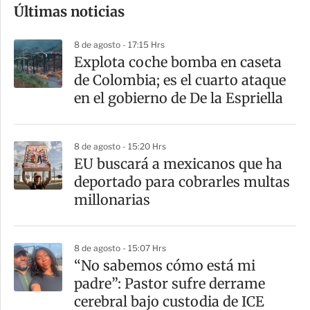
Últimas noticias
m
p
8 de agosto - 17:15 Hrs
a
Explota coche bomba en caseta
r
de Colombia; es el cuarto ataque
t
en el gobierno de De la Espriella
i
r
8 de agosto - 15:20 Hrs
EU buscará a mexicanos que ha
deportado para cobrarles multas
millonarias
8 de agosto - 15:07 Hrs
“No sabemos cómo está mi
padre”: Pastor sufre derrame
cerebral bajo custodia de ICE