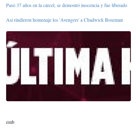
Pasó 37 años en la cárcel, se demostró inocencia y fue liberado
Así rindieron homenaje los 'Avengers' a Chadwick Boseman
emb