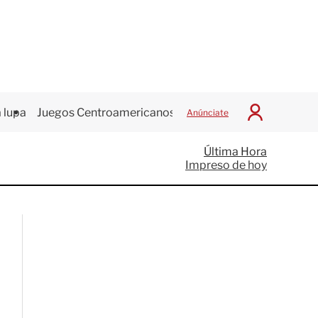
 lupa
Juegos Centroamericanos
Anúnciate
I
n
i
Última Hora
c
Impreso de hoy
i
a
r
S
e
s
i
ó
n