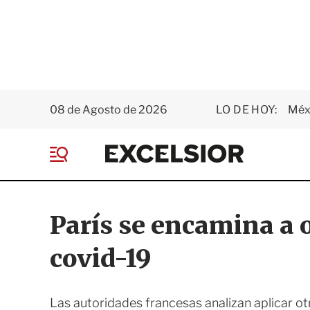
08 de Agosto de 2026
LO DE HOY:
Méxi
E
x
M
c
e
e
n
l
ú
s
París se encamina a 
i
o
covid-19
r
Las autoridades francesas analizan aplicar ot