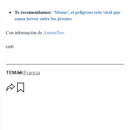
Te recomendamos:
‘Momo’, el peligroso reto viral que
causa terror entre los jóvenes
Con información de
AntenaTres
emb
TEMAS:
Francia
O
G
p
u
c
a
i
r
o
d
n
a