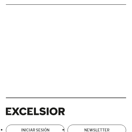
Excelsior
Excelsior
INICIAR SESIÓN
NEWSLETTER