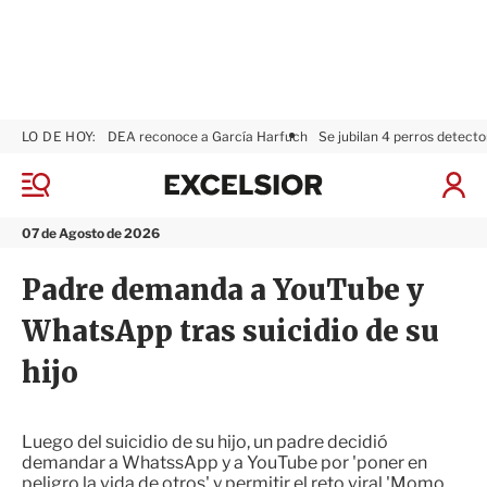
LO DE HOY:
DEA reconoce a García Harfuch
Se jubilan 4 perros detecto
E
x
M
I
c
e
n
n
e
i
07 de Agosto de 2026
ú
l
c
s
i
Padre demanda a YouTube y
i
a
o
r
WhatsApp tras suicidio de su
r
S
e
hijo
s
i
ó
n
Luego del suicidio de su hijo, un padre decidió
demandar a WhatssApp y a YouTube por 'poner en
peligro la vida de otros' y permitir el reto viral 'Momo