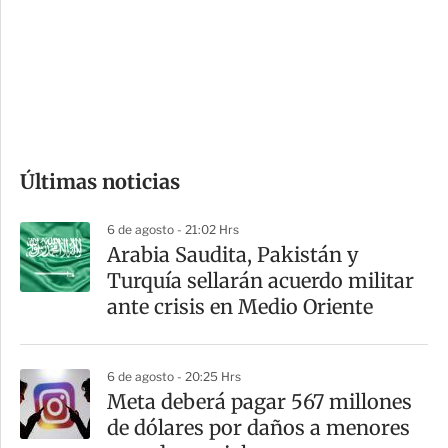
e
r
s
d
e
c
o
Últimas noticias
m
p
6 de agosto - 21:02 Hrs
a
Arabia Saudita, Pakistán y
r
Turquía sellarán acuerdo militar
t
ante crisis en Medio Oriente
i
r
6 de agosto - 20:25 Hrs
Meta deberá pagar 567 millones
de dólares por daños a menores