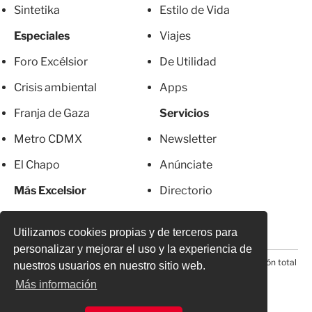
Sintetika
Estilo de Vida
Especiales
Viajes
Foro Excélsior
De Utilidad
Crisis ambiental
Apps
Franja de Gaza
Servicios
Metro CDMX
Newsletter
El Chapo
Anúnciate
Más Excelsior
Directorio
Mujeres
Suscripciones
Utilizamos cookies propias y de terceros para
personalizar y mejorar el uso y la experiencia de
© 2026 Todos los derechos reservados. Prohibida la reproducción total
nuestros usuarios en nuestro sitio web.
o parcial, incluyendo cualquier medio electrónico*
Más información