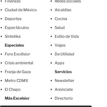
Finanzas
Redes sociales
Ciudad de México
Alcaldías
Deportes
Cocina
Espectáculos
Salud
Sintetika
Estilo de Vida
Especiales
Viajes
Foro Excélsior
De Utilidad
Crisis ambiental
Apps
Franja de Gaza
Servicios
Metro CDMX
Newsletter
El Chapo
Anúnciate
Más Excelsior
Directorio