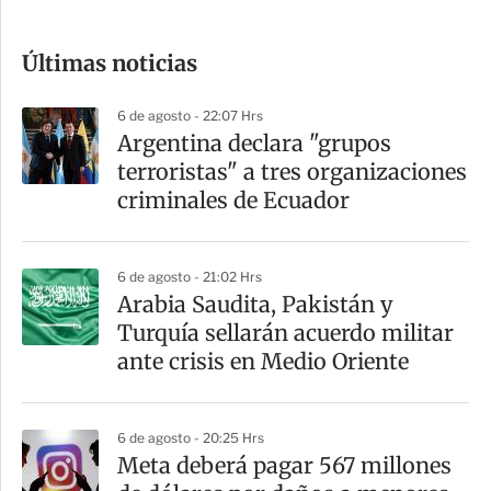
c
o
Últimas noticias
m
p
6 de agosto - 22:07 Hrs
a
Argentina declara "grupos
r
terroristas" a tres organizaciones
t
criminales de Ecuador
i
r
6 de agosto - 21:02 Hrs
Arabia Saudita, Pakistán y
Turquía sellarán acuerdo militar
ante crisis en Medio Oriente
6 de agosto - 20:25 Hrs
Meta deberá pagar 567 millones