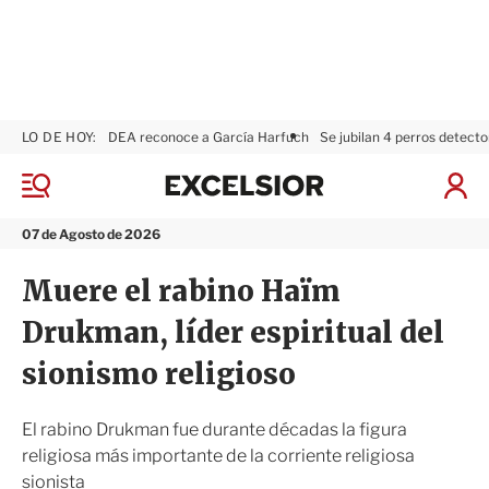
LO DE HOY:
DEA reconoce a García Harfuch
Se jubilan 4 perros detecto
E
x
M
I
c
e
n
n
e
i
07 de Agosto de 2026
ú
l
c
s
i
Muere el rabino Haïm
i
a
o
r
Drukman, líder espiritual del
r
S
e
sionismo religioso
s
i
ó
El rabino Drukman fue durante décadas la figura
n
religiosa más importante de la corriente religiosa
sionista