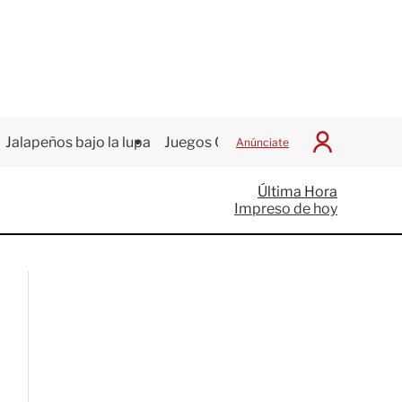
Jalapeños bajo la lupa
Juegos Centroamericanos
Anúnciate
I
n
i
Última Hora
c
Impreso de hoy
i
a
r
S
e
s
i
ó
n