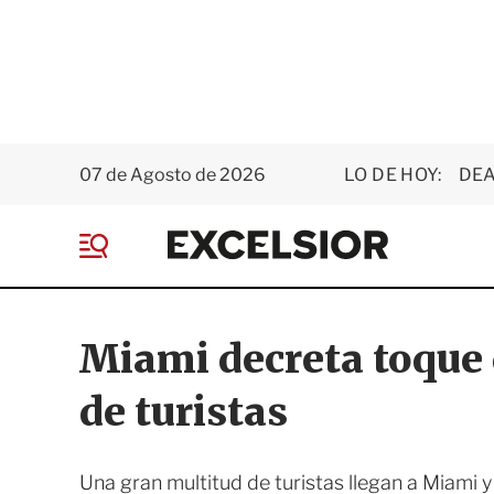
07 de Agosto de 2026
LO DE HOY:
DEA
E
x
M
c
e
e
n
l
ú
s
Miami decreta toque 
i
o
de turistas
r
Una gran multitud de turistas llegan a Miami y