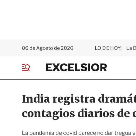
06 de Agosto de 2026
LO DE HOY:
La D
E
x
M
c
e
e
n
l
ú
s
India registra dramá
i
o
contagios diarios de 
r
La pandemia de covid parece no dar tregua en