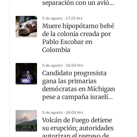
separación con un avión
comercial
5 de agosto - 17:23 Hrs
Muere hipopótamo bebé
de la colonia creada por
Pablo Escobar en
Colombia
5 de agosto - 16:50 Hrs
Candidato progresista
gana las primarias
demócratas en Míchigan
pese a campaña israelí
en su contra
5 de agosto - 16:03 Hrs
Volcán de Fuego detiene
su erupción; autoridades
autorizan el regreso de