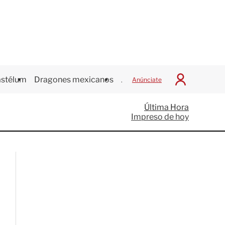
stélum
Dragones mexicanos
Juegos Centroamericanos
Anúnciate
I
n
i
Última Hora
c
Impreso de hoy
i
a
r
S
e
s
i
ó
n