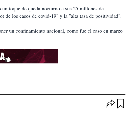
 un toque de queda nocturno a sus 25 millones de
 de los casos de covid-19" y la "alta tasa de positividad".
oner un confinamiento nacional, como fue el caso en marzo
O
p
u
c
a
i
r