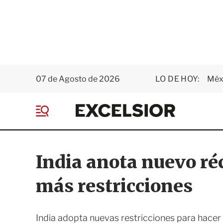
07 de Agosto de 2026
LO DE HOY:
Méxi
E
x
M
c
e
e
n
l
ú
s
India anota nuevo réc
i
o
más restricciones
r
India adopta nuevas restricciones para hacer f