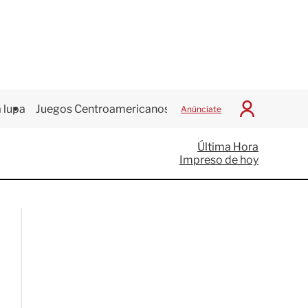
 lupa
Juegos Centroamericanos
Anúnciate
I
n
i
Última Hora
c
Impreso de hoy
i
a
r
S
e
s
i
ó
n