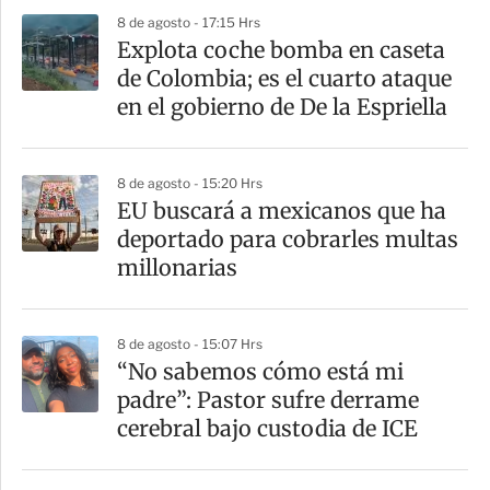
p
8 de agosto - 17:15 Hrs
a
Explota coche bomba en caseta
r
de Colombia; es el cuarto ataque
t
en el gobierno de De la Espriella
i
r
8 de agosto - 15:20 Hrs
EU buscará a mexicanos que ha
deportado para cobrarles multas
millonarias
8 de agosto - 15:07 Hrs
“No sabemos cómo está mi
padre”: Pastor sufre derrame
cerebral bajo custodia de ICE