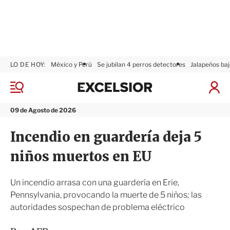
LO DE HOY:
México y Perú
Se jubilan 4 perros detectores
Jalapeños baj
E
x
M
I
c
e
n
n
e
i
09 de Agosto de 2026
ú
l
c
s
i
Incendio en guardería deja 5
i
a
o
r
niños muertos en EU
r
S
e
s
Un incendio arrasa con una guardería en Erie,
i
Pennsylvania, provocando la muerte de 5 niños; las
ó
autoridades sospechan de problema eléctrico
n