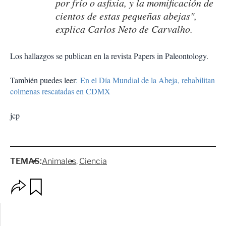
por frío o asfixia, y la momificación de
cientos de estas pequeñas abejas",
explica Carlos Neto de Carvalho.
Los hallazgos se publican en la revista Papers in Paleontology.
También puedes leer
: En el Día Mundial de la Abeja, rehabilitan
colmenas rescatadas en CDMX
jcp
TEMAS:
Animales
Ciencia
O
G
p
u
c
a