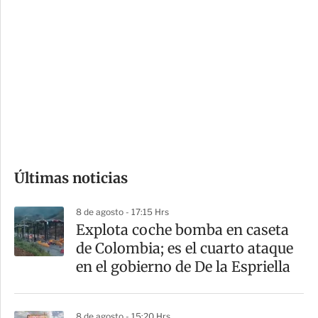
i
r
o
d
n
a
e
r
s
d
e
c
o
Últimas noticias
m
p
8 de agosto - 17:15 Hrs
a
Explota coche bomba en caseta
r
de Colombia; es el cuarto ataque
t
en el gobierno de De la Espriella
i
r
8 de agosto - 15:20 Hrs